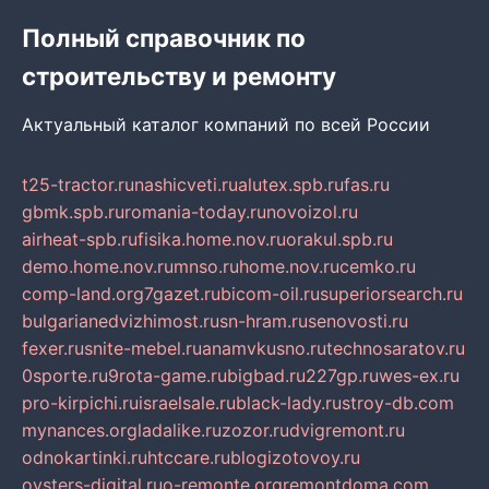
Полный справочник по
строительству и ремонту
Актуальный каталог компаний по всей России
t25-tractor.ru
nashicveti.ru
alutex.spb.ru
fas.ru
gbmk.spb.ru
romania-today.ru
novoizol.ru
airheat-spb.ru
fisika.home.nov.ru
orakul.spb.ru
demo.home.nov.ru
mnso.ru
home.nov.ru
cemko.ru
comp-land.org
7gazet.ru
bicom-oil.ru
superiorsearch.ru
bulgarianedvizhimost.ru
sn-hram.ru
senovosti.ru
fexer.ru
snite-mebel.ru
anamvkusno.ru
technosaratov.ru
0sporte.ru
9rota-game.ru
bigbad.ru
227gp.ru
wes-ex.ru
pro-kirpichi.ru
israelsale.ru
black-lady.ru
stroy-db.com
mynances.org
ladalike.ru
zozor.ru
dvigremont.ru
odnokartinki.ru
htccare.ru
blogizotovoy.ru
oysters-digital.ru
o-remonte.org
remontdoma.com