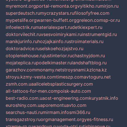
myremont.org
portal-remonta.org
vyitikho.ru
mirjon.ru
superdeutsch.ru
mycrazystars.ru
filosofyfree.com
mypetslife.org
warren-buffett.org
greleon.com
sp-or.ru
infoelectrik.ru
materialexpert.ru
detkiexpert.ru
doktorvilechit.ru
vsesvoimirykami.ru
instrumentgid.ru
manikjurinfo.ru
hozjajkainfo.ru
stroimaterials.ru
doktoradvice.ru
selskoehozjajstvo.ru
otopleniehouse.ru
justinterior.ru
chastnyjdom.ru
mojateplica.ru
podelkimaster.ru
landshaftblog.ru
garazhov.com
monamy.net
stroysnami.kz
lcna.kz
stroyu.kz
my-vesta.com
timeszp.com
avtoguru.net
zsmh.com.ua
allcelebsplasticsurgery.com
all-tattoos-for-men.com
poisk-auto.com
best-radio.com.ua
ost-engineering.com
kuryatnik.info
euroshiny.com.ua
poremontuavto.com
searchus-nauti.ru
mirmam.info
smi366.ru
transgazstroy.ru
orgmanagement.org
yes-fitness.ru
xtreme-rp.ru
wasdpvp.ru
voda-otri.ru
tishinapve.ru