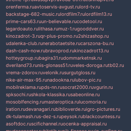
orenferma.ru
avtoservis-avgust.ru
lord-tv.ru
backstage-682-music.ru
lordfilm7.ru
lordfilm13.ru
prime-cars63.ru
un-believable.ru
codetool.ru
legardoauto.ru
lithasa.ru
muz-1.ru
gooddver.ru
kinozadrot-3.ru
qr-plus-promo.ru
2shizashop.ru
udalenka-club.ru
nerabotaetsite.ru
carszona-bu.ru
dash-cash-now.ru
bravoprod.ru
kinozadrot13.ru
hotteygroup.ru
bagira31.ru
dommarketnsk.ru
dveriland73.ru
nis-glonass51.ru
veles-doroga.ru
tb02.ru
vrema-zdorov.ru
velonik.ru
surgutgloss.ru
nike-air-max-95.ru
nadookna.ru
lubov-pic.ru
mobilreklama.ru
pds-nn.ru
socrat2000.ru
vgurin.ru
spksochi.ru
shkola-klassika.ru
sabeonline.ru
mosoblfencing.ru
masteroptica.ru
lucomoria.ru
iration.ru
devanagari.ru
biblioverde.ru
igro-pictures.ru
dk-tulamash.ru
s-dez-s.ru
peysok.ru
blackcountess.ru
asoftdoc.ru
scifichannel.ru
ocenka-appraisal.ru