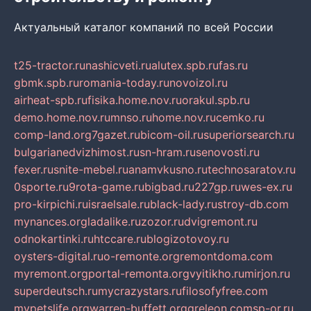
Актуальный каталог компаний по всей России
t25-tractor.ru
nashicveti.ru
alutex.spb.ru
fas.ru
gbmk.spb.ru
romania-today.ru
novoizol.ru
airheat-spb.ru
fisika.home.nov.ru
orakul.spb.ru
demo.home.nov.ru
mnso.ru
home.nov.ru
cemko.ru
comp-land.org
7gazet.ru
bicom-oil.ru
superiorsearch.ru
bulgarianedvizhimost.ru
sn-hram.ru
senovosti.ru
fexer.ru
snite-mebel.ru
anamvkusno.ru
technosaratov.ru
0sporte.ru
9rota-game.ru
bigbad.ru
227gp.ru
wes-ex.ru
pro-kirpichi.ru
israelsale.ru
black-lady.ru
stroy-db.com
mynances.org
ladalike.ru
zozor.ru
dvigremont.ru
odnokartinki.ru
htccare.ru
blogizotovoy.ru
oysters-digital.ru
o-remonte.org
remontdoma.com
myremont.org
portal-remonta.org
vyitikho.ru
mirjon.ru
superdeutsch.ru
mycrazystars.ru
filosofyfree.com
mypetslife.org
warren-buffett.org
greleon.com
sp-or.ru