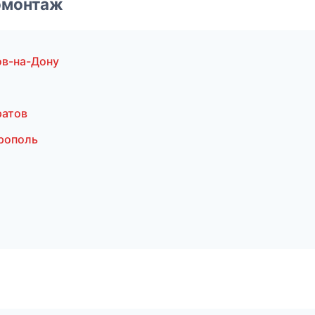
омонтаж
в-на-Дону
ратов
рополь