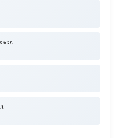
джет.
й.