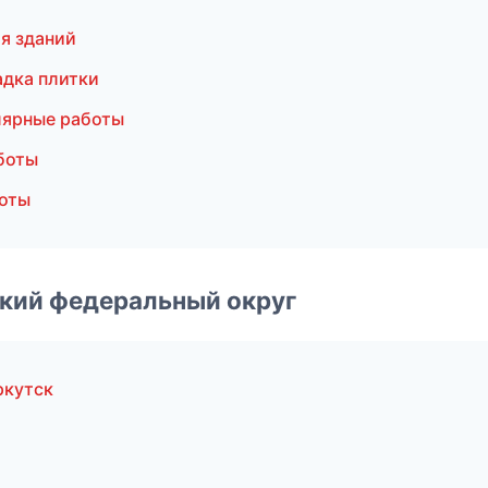
я зданий
дка плитки
лярные работы
боты
оты
ский федеральный округ
ркутск