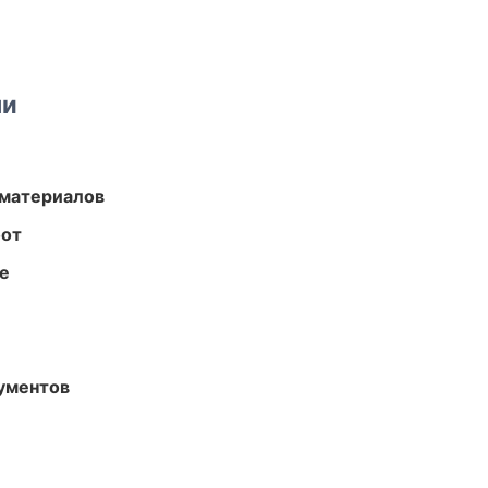
ми
 материалов
бот
те
ументов