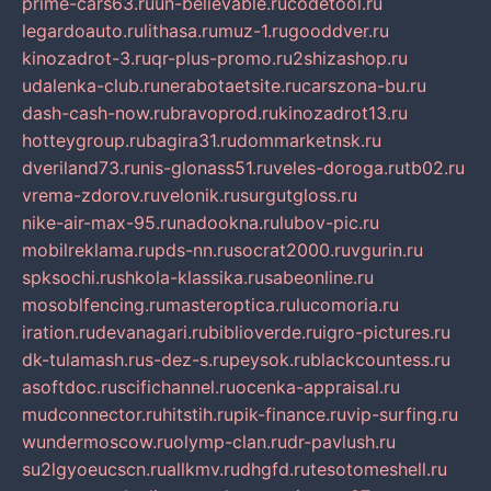
prime-cars63.ru
un-believable.ru
codetool.ru
legardoauto.ru
lithasa.ru
muz-1.ru
gooddver.ru
kinozadrot-3.ru
qr-plus-promo.ru
2shizashop.ru
udalenka-club.ru
nerabotaetsite.ru
carszona-bu.ru
dash-cash-now.ru
bravoprod.ru
kinozadrot13.ru
hotteygroup.ru
bagira31.ru
dommarketnsk.ru
dveriland73.ru
nis-glonass51.ru
veles-doroga.ru
tb02.ru
vrema-zdorov.ru
velonik.ru
surgutgloss.ru
nike-air-max-95.ru
nadookna.ru
lubov-pic.ru
mobilreklama.ru
pds-nn.ru
socrat2000.ru
vgurin.ru
spksochi.ru
shkola-klassika.ru
sabeonline.ru
mosoblfencing.ru
masteroptica.ru
lucomoria.ru
iration.ru
devanagari.ru
biblioverde.ru
igro-pictures.ru
dk-tulamash.ru
s-dez-s.ru
peysok.ru
blackcountess.ru
asoftdoc.ru
scifichannel.ru
ocenka-appraisal.ru
mudconnector.ru
hitstih.ru
pik-finance.ru
vip-surfing.ru
wundermoscow.ru
olymp-clan.ru
dr-pavlush.ru
su2lgyoeucscn.ru
allkmv.ru
dhgfd.ru
tesotomeshell.ru