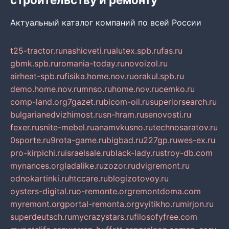
Актуальный каталог компаний по всей России
t25-tractor.ru
nashicveti.ru
alutex.spb.ru
fas.ru
gbmk.spb.ru
romania-today.ru
novoizol.ru
airheat-spb.ru
fisika.home.nov.ru
orakul.spb.ru
demo.home.nov.ru
mnso.ru
home.nov.ru
cemko.ru
comp-land.org
7gazet.ru
bicom-oil.ru
superiorsearch.ru
bulgarianedvizhimost.ru
sn-hram.ru
senovosti.ru
fexer.ru
snite-mebel.ru
anamvkusno.ru
technosaratov.ru
0sporte.ru
9rota-game.ru
bigbad.ru
227gp.ru
wes-ex.ru
pro-kirpichi.ru
israelsale.ru
black-lady.ru
stroy-db.com
mynances.org
ladalike.ru
zozor.ru
dvigremont.ru
odnokartinki.ru
htccare.ru
blogizotovoy.ru
oysters-digital.ru
o-remonte.org
remontdoma.com
myremont.org
portal-remonta.org
vyitikho.ru
mirjon.ru
superdeutsch.ru
mycrazystars.ru
filosofyfree.com