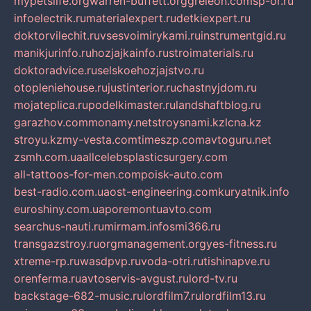
mypetslife.org
warren-buffett.org
greleon.com
sp-or.ru
infoelectrik.ru
materialexpert.ru
detkiexpert.ru
doktorvilechit.ru
vsesvoimirykami.ru
instrumentgid.ru
manikjurinfo.ru
hozjajkainfo.ru
stroimaterials.ru
doktoradvice.ru
selskoehozjajstvo.ru
otopleniehouse.ru
justinterior.ru
chastnyjdom.ru
mojateplica.ru
podelkimaster.ru
landshaftblog.ru
garazhov.com
monamy.net
stroysnami.kz
lcna.kz
stroyu.kz
my-vesta.com
timeszp.com
avtoguru.net
zsmh.com.ua
allcelebsplasticsurgery.com
all-tattoos-for-men.com
poisk-auto.com
best-radio.com.ua
ost-engineering.com
kuryatnik.info
euroshiny.com.ua
poremontuavto.com
searchus-nauti.ru
mirmam.info
smi366.ru
transgazstroy.ru
orgmanagement.org
yes-fitness.ru
xtreme-rp.ru
wasdpvp.ru
voda-otri.ru
tishinapve.ru
orenferma.ru
avtoservis-avgust.ru
lord-tv.ru
backstage-682-music.ru
lordfilm7.ru
lordfilm13.ru