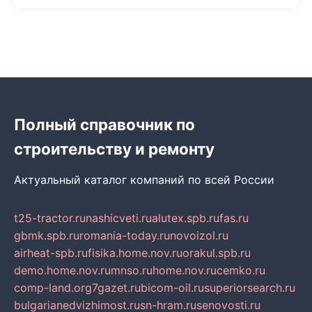
Полный справочник по
строительству и ремонту
Актуальный каталог компаний по всей России
t25-tractor.ru
nashicveti.ru
alutex.spb.ru
fas.ru
gbmk.spb.ru
romania-today.ru
novoizol.ru
airheat-spb.ru
fisika.home.nov.ru
orakul.spb.ru
demo.home.nov.ru
mnso.ru
home.nov.ru
cemko.ru
comp-land.org
7gazet.ru
bicom-oil.ru
superiorsearch.ru
bulgarianedvizhimost.ru
sn-hram.ru
senovosti.ru