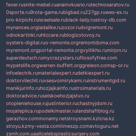
fexer.ru
snite-mebel.ru
anamvkusno.ru
technosaratov.ru
0sporte.ru
9rota-game.ru
bigbad.ru
227gp.ru
wes-ex.ru
pro-kirpichi.ru
israelsale.ru
black-lady.ru
stroy-db.com
mynances.org
ladalike.ru
zozor.ru
dvigremont.ru
odnokartinki.ru
htccare.ru
blogizotovoy.ru
oysters-digital.ru
o-remonte.org
remontdoma.com
myremont.org
portal-remonta.org
vyitikho.ru
mirjon.ru
superdeutsch.ru
mycrazystars.ru
filosofyfree.com
mypetslife.org
warren-buffett.org
greleon.com
sp-or.ru
infoelectrik.ru
materialexpert.ru
detkiexpert.ru
doktorvilechit.ru
vsesvoimirykami.ru
instrumentgid.ru
manikjurinfo.ru
hozjajkainfo.ru
stroimaterials.ru
doktoradvice.ru
selskoehozjajstvo.ru
otopleniehouse.ru
justinterior.ru
chastnyjdom.ru
mojateplica.ru
podelkimaster.ru
landshaftblog.ru
garazhov.com
monamy.net
stroysnami.kz
lcna.kz
stroyu.kz
my-vesta.com
timeszp.com
avtoguru.net
zsmh.com.ua
allcelebsplasticsurgery.com