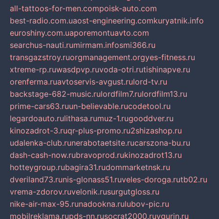
all-tattoos-for-men.com
poisk-auto.com
best-radio.com.ua
ost-engineering.com
kuryatnik.info
euroshiny.com.ua
poremontuavto.com
searchus-nauti.ru
mirmam.info
smi366.ru
transgazstroy.ru
orgmanagement.org
yes-fitness.ru
xtreme-rp.ru
wasdpvp.ru
voda-otri.ru
tishinapve.ru
orenferma.ru
avtoservis-avgust.ru
lord-tv.ru
backstage-682-music.ru
lordfilm7.ru
lordfilm13.ru
prime-cars63.ru
un-believable.ru
codetool.ru
legardoauto.ru
lithasa.ru
muz-1.ru
gooddver.ru
kinozadrot-3.ru
qr-plus-promo.ru
2shizashop.ru
udalenka-club.ru
nerabotaetsite.ru
carszona-bu.ru
dash-cash-now.ru
bravoprod.ru
kinozadrot13.ru
hotteygroup.ru
bagira31.ru
dommarketnsk.ru
dveriland73.ru
nis-glonass51.ru
veles-doroga.ru
tb02.ru
vrema-zdorov.ru
velonik.ru
surgutgloss.ru
nike-air-max-95.ru
nadookna.ru
lubov-pic.ru
mobilreklama.ru
pds-nn.ru
socrat2000.ru
vgurin.ru