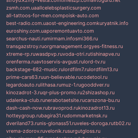
stroyu.kz
my-vesta.com
timeszp.com
avtoguru.net
zsmh.com.ua
allcelebsplasticsurgery.com
all-tattoos-for-men.com
poisk-auto.com
best-radio.com.ua
ost-engineering.com
kuryatnik.info
euroshiny.com.ua
poremontuavto.com
searchus-nauti.ru
mirmam.info
smi366.ru
transgazstroy.ru
orgmanagement.org
yes-fitness.ru
xtreme-rp.ru
wasdpvp.ru
voda-otri.ru
tishinapve.ru
orenferma.ru
avtoservis-avgust.ru
lord-tv.ru
backstage-682-music.ru
lordfilm7.ru
lordfilm13.ru
prime-cars63.ru
un-believable.ru
codetool.ru
legardoauto.ru
lithasa.ru
muz-1.ru
gooddver.ru
kinozadrot-3.ru
qr-plus-promo.ru
2shizashop.ru
udalenka-club.ru
nerabotaetsite.ru
carszona-bu.ru
dash-cash-now.ru
bravoprod.ru
kinozadrot13.ru
hotteygroup.ru
bagira31.ru
dommarketnsk.ru
dveriland73.ru
nis-glonass51.ru
veles-doroga.ru
tb02.ru
vrema-zdorov.ru
velonik.ru
surgutgloss.ru