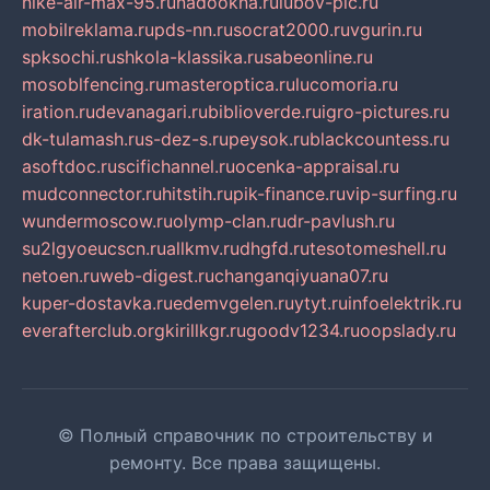
nike-air-max-95.ru
nadookna.ru
lubov-pic.ru
mobilreklama.ru
pds-nn.ru
socrat2000.ru
vgurin.ru
spksochi.ru
shkola-klassika.ru
sabeonline.ru
mosoblfencing.ru
masteroptica.ru
lucomoria.ru
iration.ru
devanagari.ru
biblioverde.ru
igro-pictures.ru
dk-tulamash.ru
s-dez-s.ru
peysok.ru
blackcountess.ru
asoftdoc.ru
scifichannel.ru
ocenka-appraisal.ru
mudconnector.ru
hitstih.ru
pik-finance.ru
vip-surfing.ru
wundermoscow.ru
olymp-clan.ru
dr-pavlush.ru
su2lgyoeucscn.ru
allkmv.ru
dhgfd.ru
tesotomeshell.ru
netoen.ru
web-digest.ru
changanqiyuana07.ru
kuper-dostavka.ru
edemvgelen.ru
ytyt.ru
infoelektrik.ru
everafterclub.org
kirillkgr.ru
goodv1234.ru
oopslady.ru
© Полный справочник по строительству и
ремонту. Все права защищены.