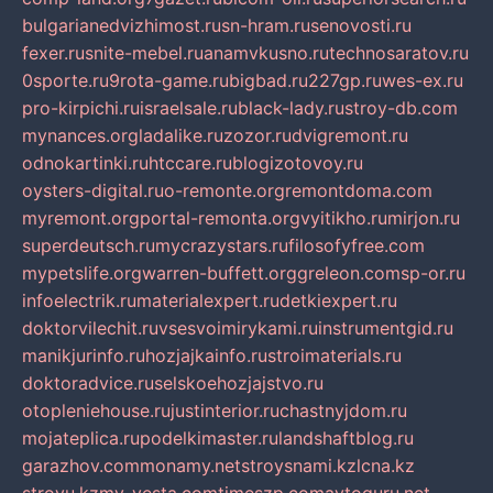
bulgarianedvizhimost.ru
sn-hram.ru
senovosti.ru
fexer.ru
snite-mebel.ru
anamvkusno.ru
technosaratov.ru
0sporte.ru
9rota-game.ru
bigbad.ru
227gp.ru
wes-ex.ru
pro-kirpichi.ru
israelsale.ru
black-lady.ru
stroy-db.com
mynances.org
ladalike.ru
zozor.ru
dvigremont.ru
odnokartinki.ru
htccare.ru
blogizotovoy.ru
oysters-digital.ru
o-remonte.org
remontdoma.com
myremont.org
portal-remonta.org
vyitikho.ru
mirjon.ru
superdeutsch.ru
mycrazystars.ru
filosofyfree.com
mypetslife.org
warren-buffett.org
greleon.com
sp-or.ru
infoelectrik.ru
materialexpert.ru
detkiexpert.ru
doktorvilechit.ru
vsesvoimirykami.ru
instrumentgid.ru
manikjurinfo.ru
hozjajkainfo.ru
stroimaterials.ru
doktoradvice.ru
selskoehozjajstvo.ru
otopleniehouse.ru
justinterior.ru
chastnyjdom.ru
mojateplica.ru
podelkimaster.ru
landshaftblog.ru
garazhov.com
monamy.net
stroysnami.kz
lcna.kz