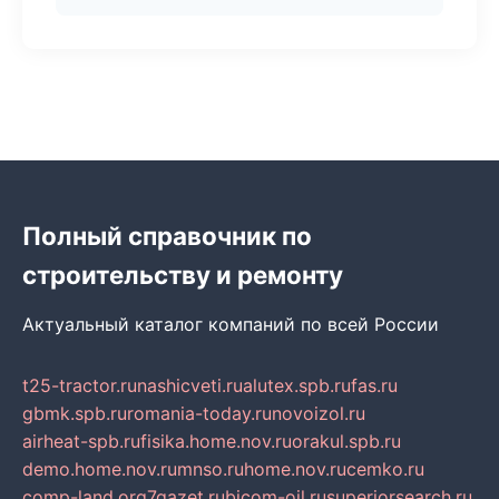
Полный справочник по
строительству и ремонту
Актуальный каталог компаний по всей России
t25-tractor.ru
nashicveti.ru
alutex.spb.ru
fas.ru
gbmk.spb.ru
romania-today.ru
novoizol.ru
airheat-spb.ru
fisika.home.nov.ru
orakul.spb.ru
demo.home.nov.ru
mnso.ru
home.nov.ru
cemko.ru
comp-land.org
7gazet.ru
bicom-oil.ru
superiorsearch.ru