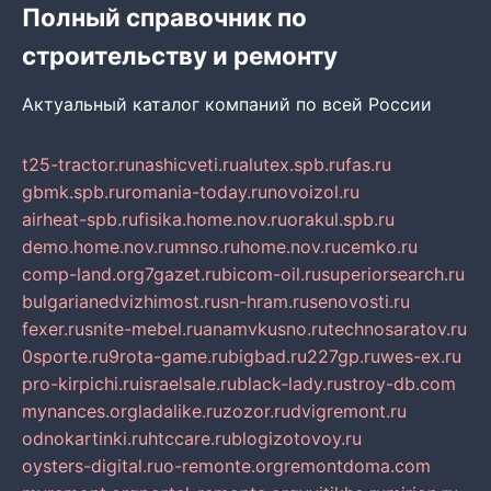
Полный справочник по
строительству и ремонту
Актуальный каталог компаний по всей России
t25-tractor.ru
nashicveti.ru
alutex.spb.ru
fas.ru
gbmk.spb.ru
romania-today.ru
novoizol.ru
airheat-spb.ru
fisika.home.nov.ru
orakul.spb.ru
demo.home.nov.ru
mnso.ru
home.nov.ru
cemko.ru
comp-land.org
7gazet.ru
bicom-oil.ru
superiorsearch.ru
bulgarianedvizhimost.ru
sn-hram.ru
senovosti.ru
fexer.ru
snite-mebel.ru
anamvkusno.ru
technosaratov.ru
0sporte.ru
9rota-game.ru
bigbad.ru
227gp.ru
wes-ex.ru
pro-kirpichi.ru
israelsale.ru
black-lady.ru
stroy-db.com
mynances.org
ladalike.ru
zozor.ru
dvigremont.ru
odnokartinki.ru
htccare.ru
blogizotovoy.ru
oysters-digital.ru
o-remonte.org
remontdoma.com