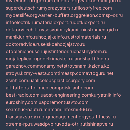
myremont.org
portal-remonta.org
vyitikho.ru
mirjon.ru
superdeutsch.ru
mycrazystars.ru
filosofyfree.com
mypetslife.org
warren-buffett.org
greleon.com
sp-or.ru
infoelectrik.ru
materialexpert.ru
detkiexpert.ru
doktorvilechit.ru
vsesvoimirykami.ru
instrumentgid.ru
manikjurinfo.ru
hozjajkainfo.ru
stroimaterials.ru
doktoradvice.ru
selskoehozjajstvo.ru
otopleniehouse.ru
justinterior.ru
chastnyjdom.ru
mojateplica.ru
podelkimaster.ru
landshaftblog.ru
garazhov.com
monamy.net
stroysnami.kz
lcna.kz
stroyu.kz
my-vesta.com
timeszp.com
avtoguru.net
zsmh.com.ua
allcelebsplasticsurgery.com
all-tattoos-for-men.com
poisk-auto.com
best-radio.com.ua
ost-engineering.com
kuryatnik.info
euroshiny.com.ua
poremontuavto.com
searchus-nauti.ru
mirmam.info
smi366.ru
transgazstroy.ru
orgmanagement.org
yes-fitness.ru
xtreme-rp.ru
wasdpvp.ru
voda-otri.ru
tishinapve.ru