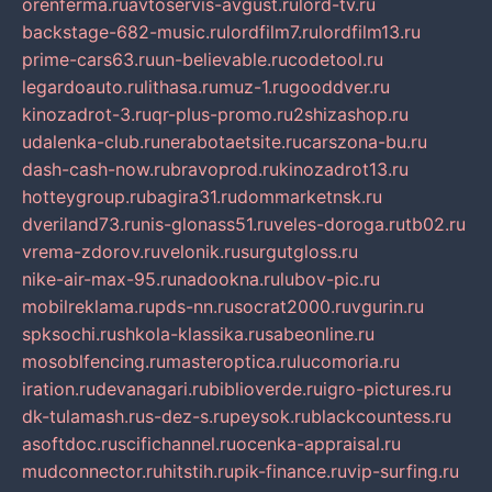
orenferma.ru
avtoservis-avgust.ru
lord-tv.ru
backstage-682-music.ru
lordfilm7.ru
lordfilm13.ru
prime-cars63.ru
un-believable.ru
codetool.ru
legardoauto.ru
lithasa.ru
muz-1.ru
gooddver.ru
kinozadrot-3.ru
qr-plus-promo.ru
2shizashop.ru
udalenka-club.ru
nerabotaetsite.ru
carszona-bu.ru
dash-cash-now.ru
bravoprod.ru
kinozadrot13.ru
hotteygroup.ru
bagira31.ru
dommarketnsk.ru
dveriland73.ru
nis-glonass51.ru
veles-doroga.ru
tb02.ru
vrema-zdorov.ru
velonik.ru
surgutgloss.ru
nike-air-max-95.ru
nadookna.ru
lubov-pic.ru
mobilreklama.ru
pds-nn.ru
socrat2000.ru
vgurin.ru
spksochi.ru
shkola-klassika.ru
sabeonline.ru
mosoblfencing.ru
masteroptica.ru
lucomoria.ru
iration.ru
devanagari.ru
biblioverde.ru
igro-pictures.ru
dk-tulamash.ru
s-dez-s.ru
peysok.ru
blackcountess.ru
asoftdoc.ru
scifichannel.ru
ocenka-appraisal.ru
mudconnector.ru
hitstih.ru
pik-finance.ru
vip-surfing.ru