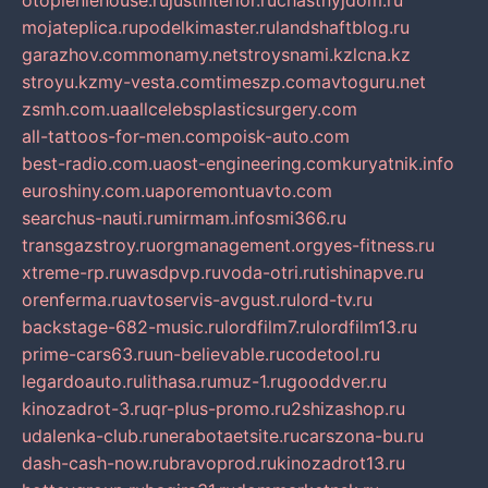
otopleniehouse.ru
justinterior.ru
chastnyjdom.ru
mojateplica.ru
podelkimaster.ru
landshaftblog.ru
garazhov.com
monamy.net
stroysnami.kz
lcna.kz
stroyu.kz
my-vesta.com
timeszp.com
avtoguru.net
zsmh.com.ua
allcelebsplasticsurgery.com
all-tattoos-for-men.com
poisk-auto.com
best-radio.com.ua
ost-engineering.com
kuryatnik.info
euroshiny.com.ua
poremontuavto.com
searchus-nauti.ru
mirmam.info
smi366.ru
transgazstroy.ru
orgmanagement.org
yes-fitness.ru
xtreme-rp.ru
wasdpvp.ru
voda-otri.ru
tishinapve.ru
orenferma.ru
avtoservis-avgust.ru
lord-tv.ru
backstage-682-music.ru
lordfilm7.ru
lordfilm13.ru
prime-cars63.ru
un-believable.ru
codetool.ru
legardoauto.ru
lithasa.ru
muz-1.ru
gooddver.ru
kinozadrot-3.ru
qr-plus-promo.ru
2shizashop.ru
udalenka-club.ru
nerabotaetsite.ru
carszona-bu.ru
dash-cash-now.ru
bravoprod.ru
kinozadrot13.ru