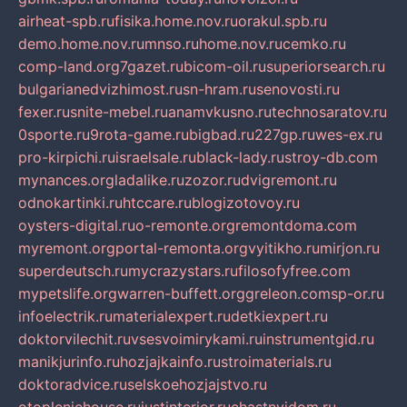
airheat-spb.ru
fisika.home.nov.ru
orakul.spb.ru
demo.home.nov.ru
mnso.ru
home.nov.ru
cemko.ru
comp-land.org
7gazet.ru
bicom-oil.ru
superiorsearch.ru
bulgarianedvizhimost.ru
sn-hram.ru
senovosti.ru
fexer.ru
snite-mebel.ru
anamvkusno.ru
technosaratov.ru
0sporte.ru
9rota-game.ru
bigbad.ru
227gp.ru
wes-ex.ru
pro-kirpichi.ru
israelsale.ru
black-lady.ru
stroy-db.com
mynances.org
ladalike.ru
zozor.ru
dvigremont.ru
odnokartinki.ru
htccare.ru
blogizotovoy.ru
oysters-digital.ru
o-remonte.org
remontdoma.com
myremont.org
portal-remonta.org
vyitikho.ru
mirjon.ru
superdeutsch.ru
mycrazystars.ru
filosofyfree.com
mypetslife.org
warren-buffett.org
greleon.com
sp-or.ru
infoelectrik.ru
materialexpert.ru
detkiexpert.ru
doktorvilechit.ru
vsesvoimirykami.ru
instrumentgid.ru
manikjurinfo.ru
hozjajkainfo.ru
stroimaterials.ru
doktoradvice.ru
selskoehozjajstvo.ru