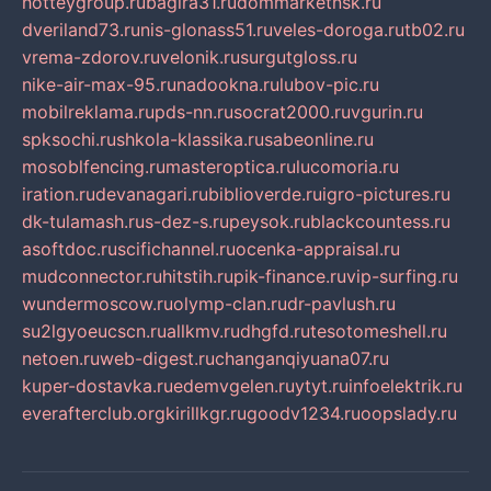
hotteygroup.ru
bagira31.ru
dommarketnsk.ru
dveriland73.ru
nis-glonass51.ru
veles-doroga.ru
tb02.ru
vrema-zdorov.ru
velonik.ru
surgutgloss.ru
nike-air-max-95.ru
nadookna.ru
lubov-pic.ru
mobilreklama.ru
pds-nn.ru
socrat2000.ru
vgurin.ru
spksochi.ru
shkola-klassika.ru
sabeonline.ru
mosoblfencing.ru
masteroptica.ru
lucomoria.ru
iration.ru
devanagari.ru
biblioverde.ru
igro-pictures.ru
dk-tulamash.ru
s-dez-s.ru
peysok.ru
blackcountess.ru
asoftdoc.ru
scifichannel.ru
ocenka-appraisal.ru
mudconnector.ru
hitstih.ru
pik-finance.ru
vip-surfing.ru
wundermoscow.ru
olymp-clan.ru
dr-pavlush.ru
su2lgyoeucscn.ru
allkmv.ru
dhgfd.ru
tesotomeshell.ru
netoen.ru
web-digest.ru
changanqiyuana07.ru
kuper-dostavka.ru
edemvgelen.ru
ytyt.ru
infoelektrik.ru
everafterclub.org
kirillkgr.ru
goodv1234.ru
oopslady.ru