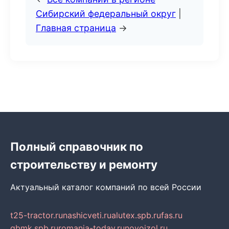
Сибирский федеральный округ
|
Главная страница
→
Полный справочник по
строительству и ремонту
Актуальный каталог компаний по всей России
t25-tractor.ru
nashicveti.ru
alutex.spb.ru
fas.ru
gbmk.spb.ru
romania-today.ru
novoizol.ru