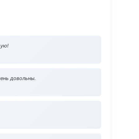
дую!
чень довольны.