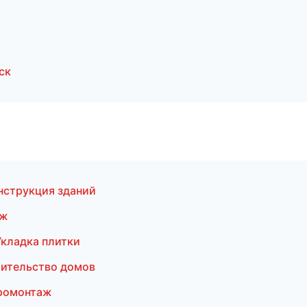
ск
нструкция зданий
аж
кладка плитки
оительство домов
тромонтаж