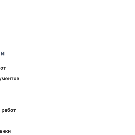
ми
бот
ументов
 работ
енки