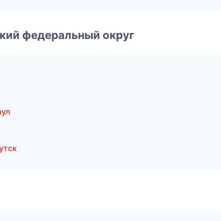
ский федеральный округ
аул
утск