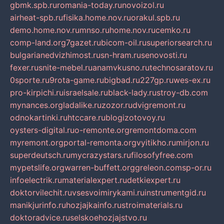
gbmk.spb.ru
romania-today.ru
novoizol.ru
airheat-spb.ru
fisika.home.nov.ru
orakul.spb.ru
demo.home.nov.ru
mnso.ru
home.nov.ru
cemko.ru
comp-land.org
7gazet.ru
bicom-oil.ru
superiorsearch.ru
bulgarianedvizhimost.ru
sn-hram.ru
senovosti.ru
fexer.ru
snite-mebel.ru
anamvkusno.ru
technosaratov.ru
0sporte.ru
9rota-game.ru
bigbad.ru
227gp.ru
wes-ex.ru
pro-kirpichi.ru
israelsale.ru
black-lady.ru
stroy-db.com
mynances.org
ladalike.ru
zozor.ru
dvigremont.ru
odnokartinki.ru
htccare.ru
blogizotovoy.ru
oysters-digital.ru
o-remonte.org
remontdoma.com
myremont.org
portal-remonta.org
vyitikho.ru
mirjon.ru
superdeutsch.ru
mycrazystars.ru
filosofyfree.com
mypetslife.org
warren-buffett.org
greleon.com
sp-or.ru
infoelectrik.ru
materialexpert.ru
detkiexpert.ru
doktorvilechit.ru
vsesvoimirykami.ru
instrumentgid.ru
manikjurinfo.ru
hozjajkainfo.ru
stroimaterials.ru
doktoradvice.ru
selskoehozjajstvo.ru