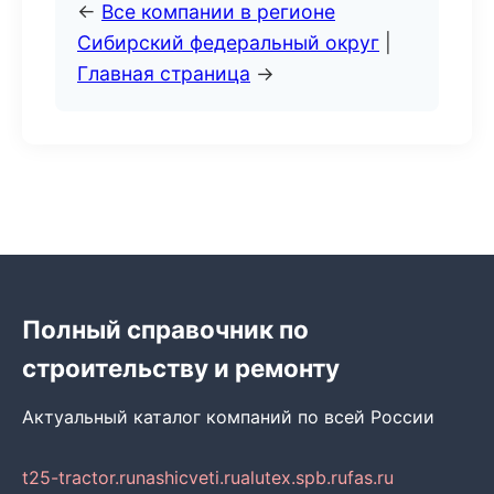
←
Все компании в регионе
Сибирский федеральный округ
|
Главная страница
→
Полный справочник по
строительству и ремонту
Актуальный каталог компаний по всей России
t25-tractor.ru
nashicveti.ru
alutex.spb.ru
fas.ru