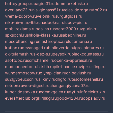
hotteygroup.ru
bagira31.ru
dommarketnsk.ru
dveriland73.ru
nis-glonass51.ru
veles-doroga.ru
tb02.ru
vrema-zdorov.ru
velonik.ru
surgutgloss.ru
nike-air-max-95.ru
nadookna.ru
lubov-pic.ru
mobilreklama.ru
pds-nn.ru
socrat2000.ru
vgurin.ru
spksochi.ru
shkola-klassika.ru
sabeonline.ru
mosoblfencing.ru
masteroptica.ru
lucomoria.ru
iration.ru
devanagari.ru
biblioverde.ru
igro-pictures.ru
dk-tulamash.ru
s-dez-s.ru
peysok.ru
blackcountess.ru
asoftdoc.ru
scifichannel.ru
ocenka-appraisal.ru
mudconnector.ru
hitstih.ru
pik-finance.ru
vip-surfing.ru
wundermoscow.ru
olymp-clan.ru
dr-pavlush.ru
su2lgyoeucscn.ru
allkmv.ru
dhgfd.ru
tesotomeshell.ru
netoen.ru
web-digest.ru
changanqiyuana07.ru
kuper-dostavka.ru
edemvgelen.ru
ytyt.ru
infoelektrik.ru
everafterclub.org
kirillkgr.ru
goodv1234.ru
oopslady.ru