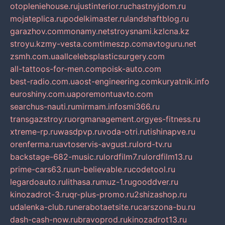
otopleniehouse.ru
justinterior.ru
chastnyjdom.ru
mojateplica.ru
podelkimaster.ru
landshaftblog.ru
garazhov.com
monamy.net
stroysnami.kz
lcna.kz
stroyu.kz
my-vesta.com
timeszp.com
avtoguru.net
zsmh.com.ua
allcelebsplasticsurgery.com
all-tattoos-for-men.com
poisk-auto.com
best-radio.com.ua
ost-engineering.com
kuryatnik.info
euroshiny.com.ua
poremontuavto.com
searchus-nauti.ru
mirmam.info
smi366.ru
transgazstroy.ru
orgmanagement.org
yes-fitness.ru
xtreme-rp.ru
wasdpvp.ru
voda-otri.ru
tishinapve.ru
orenferma.ru
avtoservis-avgust.ru
lord-tv.ru
backstage-682-music.ru
lordfilm7.ru
lordfilm13.ru
prime-cars63.ru
un-believable.ru
codetool.ru
legardoauto.ru
lithasa.ru
muz-1.ru
gooddver.ru
kinozadrot-3.ru
qr-plus-promo.ru
2shizashop.ru
udalenka-club.ru
nerabotaetsite.ru
carszona-bu.ru
dash-cash-now.ru
bravoprod.ru
kinozadrot13.ru