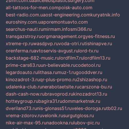
zsmh.com.ua
allcelebsplasticsurgery.com
all-tattoos-for-men.com
poisk-auto.com
best-radio.com.ua
ost-engineering.com
kuryatnik.info
euroshiny.com.ua
poremontuavto.com
searchus-nauti.ru
mirmam.info
smi366.ru
transgazstroy.ru
orgmanagement.org
yes-fitness.ru
xtreme-rp.ru
wasdpvp.ru
voda-otri.ru
tishinapve.ru
orenferma.ru
avtoservis-avgust.ru
lord-tv.ru
backstage-682-music.ru
lordfilm7.ru
lordfilm13.ru
prime-cars63.ru
un-believable.ru
codetool.ru
legardoauto.ru
lithasa.ru
muz-1.ru
gooddver.ru
kinozadrot-3.ru
qr-plus-promo.ru
2shizashop.ru
udalenka-club.ru
nerabotaetsite.ru
carszona-bu.ru
dash-cash-now.ru
bravoprod.ru
kinozadrot13.ru
hotteygroup.ru
bagira31.ru
dommarketnsk.ru
dveriland73.ru
nis-glonass51.ru
veles-doroga.ru
tb02.ru
vrema-zdorov.ru
velonik.ru
surgutgloss.ru
nike-air-max-95.ru
nadookna.ru
lubov-pic.ru