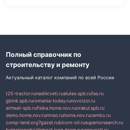
Полный справочник по
строительству и ремонту
Актуальный каталог компаний по всей России
t25-tractor.ru
nashicveti.ru
alutex.spb.ru
fas.ru
gbmk.spb.ru
romania-today.ru
novoizol.ru
airheat-spb.ru
fisika.home.nov.ru
orakul.spb.ru
demo.home.nov.ru
mnso.ru
home.nov.ru
cemko.ru
comp-land.org
7gazet.ru
bicom-oil.ru
superiorsearch.ru
bulgarianedvizhimost.ru
sn-hram.ru
senovosti.ru