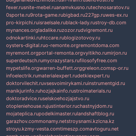
fexer.ru
snite-mebel.ru
anamvkusno.ru
technosaratov.ru
0sporte.ru
9rota-game.ru
bigbad.ru
227gp.ru
wes-ex.ru
pro-kirpichi.ru
israelsale.ru
black-lady.ru
stroy-db.com
mynances.org
ladalike.ru
zozor.ru
dvigremont.ru
odnokartinki.ru
htccare.ru
blogizotovoy.ru
oysters-digital.ru
o-remonte.org
remontdoma.com
myremont.org
portal-remonta.org
vyitikho.ru
mirjon.ru
superdeutsch.ru
mycrazystars.ru
filosofyfree.com
mypetslife.org
warren-buffett.org
greleon.com
sp-or.ru
infoelectrik.ru
materialexpert.ru
detkiexpert.ru
doktorvilechit.ru
vsesvoimirykami.ru
instrumentgid.ru
manikjurinfo.ru
hozjajkainfo.ru
stroimaterials.ru
doktoradvice.ru
selskoehozjajstvo.ru
otopleniehouse.ru
justinterior.ru
chastnyjdom.ru
mojateplica.ru
podelkimaster.ru
landshaftblog.ru
garazhov.com
monamy.net
stroysnami.kz
lcna.kz
stroyu.kz
my-vesta.com
timeszp.com
avtoguru.net