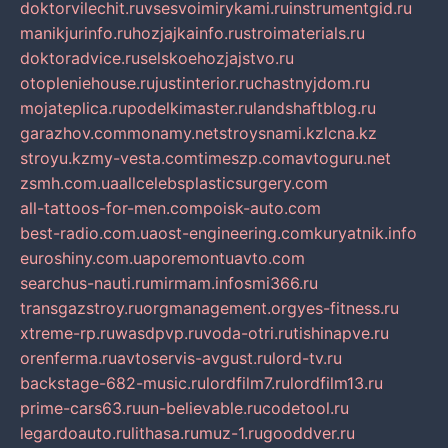
doktorvilechit.ru
vsesvoimirykami.ru
instrumentgid.ru
manikjurinfo.ru
hozjajkainfo.ru
stroimaterials.ru
doktoradvice.ru
selskoehozjajstvo.ru
otopleniehouse.ru
justinterior.ru
chastnyjdom.ru
mojateplica.ru
podelkimaster.ru
landshaftblog.ru
garazhov.com
monamy.net
stroysnami.kz
lcna.kz
stroyu.kz
my-vesta.com
timeszp.com
avtoguru.net
zsmh.com.ua
allcelebsplasticsurgery.com
all-tattoos-for-men.com
poisk-auto.com
best-radio.com.ua
ost-engineering.com
kuryatnik.info
euroshiny.com.ua
poremontuavto.com
searchus-nauti.ru
mirmam.info
smi366.ru
transgazstroy.ru
orgmanagement.org
yes-fitness.ru
xtreme-rp.ru
wasdpvp.ru
voda-otri.ru
tishinapve.ru
orenferma.ru
avtoservis-avgust.ru
lord-tv.ru
backstage-682-music.ru
lordfilm7.ru
lordfilm13.ru
prime-cars63.ru
un-believable.ru
codetool.ru
legardoauto.ru
lithasa.ru
muz-1.ru
gooddver.ru