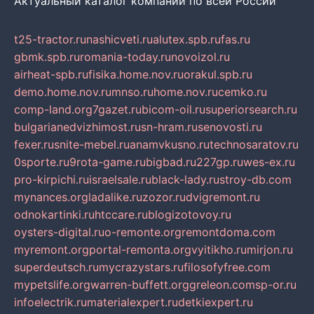
Актуальный каталог компаний по всей России
t25-tractor.ru
nashicveti.ru
alutex.spb.ru
fas.ru
gbmk.spb.ru
romania-today.ru
novoizol.ru
airheat-spb.ru
fisika.home.nov.ru
orakul.spb.ru
demo.home.nov.ru
mnso.ru
home.nov.ru
cemko.ru
comp-land.org
7gazet.ru
bicom-oil.ru
superiorsearch.ru
bulgarianedvizhimost.ru
sn-hram.ru
senovosti.ru
fexer.ru
snite-mebel.ru
anamvkusno.ru
technosaratov.ru
0sporte.ru
9rota-game.ru
bigbad.ru
227gp.ru
wes-ex.ru
pro-kirpichi.ru
israelsale.ru
black-lady.ru
stroy-db.com
mynances.org
ladalike.ru
zozor.ru
dvigremont.ru
odnokartinki.ru
htccare.ru
blogizotovoy.ru
oysters-digital.ru
o-remonte.org
remontdoma.com
myremont.org
portal-remonta.org
vyitikho.ru
mirjon.ru
superdeutsch.ru
mycrazystars.ru
filosofyfree.com
mypetslife.org
warren-buffett.org
greleon.com
sp-or.ru
infoelectrik.ru
materialexpert.ru
detkiexpert.ru