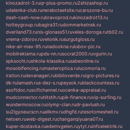
kinozadrot-3.ru
qr-plus-promo.ru
2shizashop.ru
udalenka-club.ru
nerabotaetsite.ru
carszona-bu.ru
dash-cash-now.ru
bravoprod.ru
kinozadrot13.ru
hotteygroup.ru
bagira31.ru
dommarketnsk.ru
dveriland73.ru
nis-glonass51.ru
veles-doroga.ru
tb02.ru
vrema-zdorov.ru
velonik.ru
surgutgloss.ru
nike-air-max-95.ru
nadookna.ru
lubov-pic.ru
mobilreklama.ru
pds-nn.ru
socrat2000.ru
vgurin.ru
spksochi.ru
shkola-klassika.ru
sabeonline.ru
mosoblfencing.ru
masteroptica.ru
lucomoria.ru
iration.ru
devanagari.ru
biblioverde.ru
igro-pictures.ru
dk-tulamash.ru
s-dez-s.ru
peysok.ru
blackcountess.ru
asoftdoc.ru
scifichannel.ru
ocenka-appraisal.ru
mudconnector.ru
hitstih.ru
pik-finance.ru
vip-surfing.ru
wundermoscow.ru
olymp-clan.ru
dr-pavlush.ru
su2lgyoeucscn.ru
allkmv.ru
dhgfd.ru
tesotomeshell.ru
netoen.ru
web-digest.ru
changanqiyuana07.ru
kuper-dostavka.ru
edemvgelen.ru
ytyt.ru
infoelektrik.ru