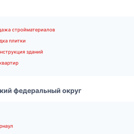
дажа стройматериалов
дка плитки
нструкция зданий
квартир
ский федеральный округ
рнаул