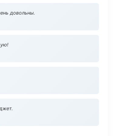
чень довольны.
дую!
джет.