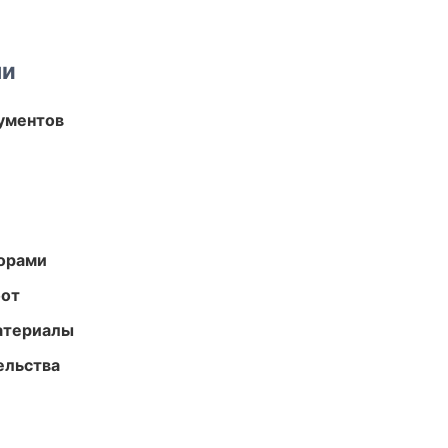
ми
ументов
торами
бот
атериалы
ельства