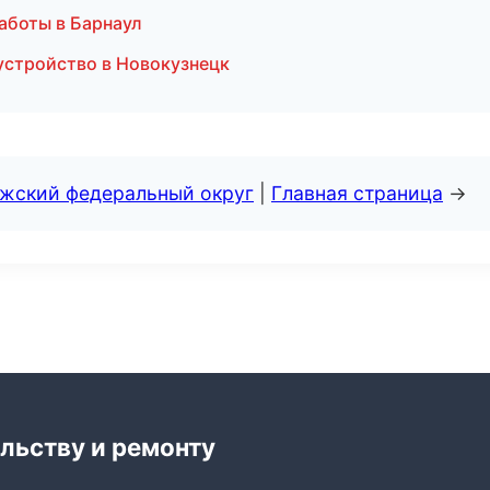
аботы в Барнаул
устройство в Новокузнецк
лжский федеральный округ
|
Главная страница
→
льству и ремонту