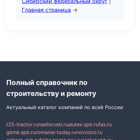
Сибирский федеральный округ
|
Главная страница
→
Полный справочник по
строительству и ремонту
Актуальный каталог компаний по всей России
t25-tractor.ru
nashicveti.ru
alutex.spb.ru
fas.ru
gbmk.spb.ru
romania-today.ru
novoizol.ru