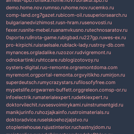
airheat-spb.ru
fisika.home.nov.ru
orakul.spb.ru
demo.home.nov.ru
mnso.ru
home.nov.ru
cemko.ru
comp-land.org
7gazet.ru
bicom-oil.ru
superiorsearch.ru
bulgarianedvizhimost.ru
sn-hram.ru
senovosti.ru
fexer.ru
snite-mebel.ru
anamvkusno.ru
technosaratov.ru
0sporte.ru
9rota-game.ru
bigbad.ru
227gp.ru
wes-ex.ru
pro-kirpichi.ru
israelsale.ru
black-lady.ru
stroy-db.com
mynances.org
ladalike.ru
zozor.ru
dvigremont.ru
odnokartinki.ru
htccare.ru
blogizotovoy.ru
oysters-digital.ru
o-remonte.org
remontdoma.com
myremont.org
portal-remonta.org
vyitikho.ru
mirjon.ru
superdeutsch.ru
mycrazystars.ru
filosofyfree.com
mypetslife.org
warren-buffett.org
greleon.com
sp-or.ru
infoelectrik.ru
materialexpert.ru
detkiexpert.ru
doktorvilechit.ru
vsesvoimirykami.ru
instrumentgid.ru
manikjurinfo.ru
hozjajkainfo.ru
stroimaterials.ru
doktoradvice.ru
selskoehozjajstvo.ru
otopleniehouse.ru
justinterior.ru
chastnyjdom.ru