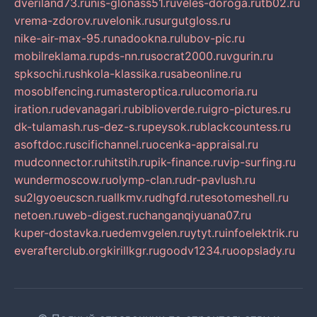
dveriland73.ru
nis-glonass51.ru
veles-doroga.ru
tb02.ru
vrema-zdorov.ru
velonik.ru
surgutgloss.ru
nike-air-max-95.ru
nadookna.ru
lubov-pic.ru
mobilreklama.ru
pds-nn.ru
socrat2000.ru
vgurin.ru
spksochi.ru
shkola-klassika.ru
sabeonline.ru
mosoblfencing.ru
masteroptica.ru
lucomoria.ru
iration.ru
devanagari.ru
biblioverde.ru
igro-pictures.ru
dk-tulamash.ru
s-dez-s.ru
peysok.ru
blackcountess.ru
asoftdoc.ru
scifichannel.ru
ocenka-appraisal.ru
mudconnector.ru
hitstih.ru
pik-finance.ru
vip-surfing.ru
wundermoscow.ru
olymp-clan.ru
dr-pavlush.ru
su2lgyoeucscn.ru
allkmv.ru
dhgfd.ru
tesotomeshell.ru
netoen.ru
web-digest.ru
changanqiyuana07.ru
kuper-dostavka.ru
edemvgelen.ru
ytyt.ru
infoelektrik.ru
everafterclub.org
kirillkgr.ru
goodv1234.ru
oopslady.ru