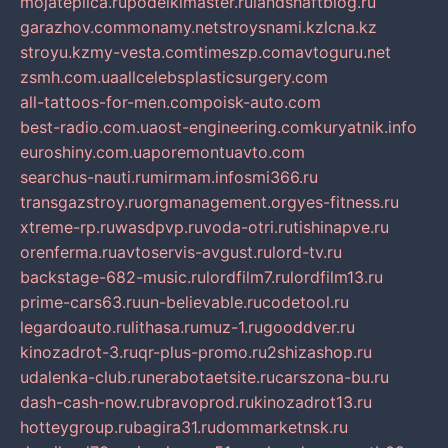
mojateplica.ru
podelkimaster.ru
landshaftblog.ru
garazhov.com
monamy.net
stroysnami.kz
lcna.kz
stroyu.kz
my-vesta.com
timeszp.com
avtoguru.net
zsmh.com.ua
allcelebsplasticsurgery.com
all-tattoos-for-men.com
poisk-auto.com
best-radio.com.ua
ost-engineering.com
kuryatnik.info
euroshiny.com.ua
poremontuavto.com
searchus-nauti.ru
mirmam.info
smi366.ru
transgazstroy.ru
orgmanagement.org
yes-fitness.ru
xtreme-rp.ru
wasdpvp.ru
voda-otri.ru
tishinapve.ru
orenferma.ru
avtoservis-avgust.ru
lord-tv.ru
backstage-682-music.ru
lordfilm7.ru
lordfilm13.ru
prime-cars63.ru
un-believable.ru
codetool.ru
legardoauto.ru
lithasa.ru
muz-1.ru
gooddver.ru
kinozadrot-3.ru
qr-plus-promo.ru
2shizashop.ru
udalenka-club.ru
nerabotaetsite.ru
carszona-bu.ru
dash-cash-now.ru
bravoprod.ru
kinozadrot13.ru
hotteygroup.ru
bagira31.ru
dommarketnsk.ru