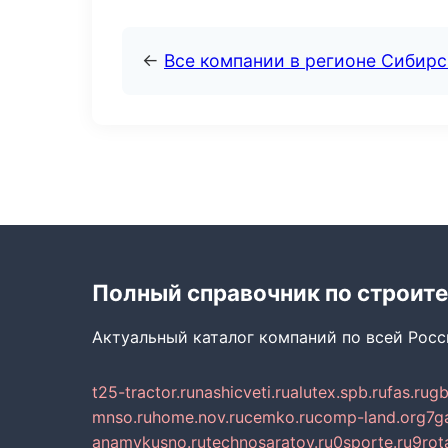
←
Все компании в регионе Сибир
Полный справочник по строите
Актуальный каталог компаний по всей Рос
t25-tractor.ru
nashicveti.ru
alutex.spb.ru
fas.ru
gb
mnso.ru
home.nov.ru
cemko.ru
comp-land.org
7g
anamvkusno.ru
technosaratov.ru
0sporte.ru
9rot