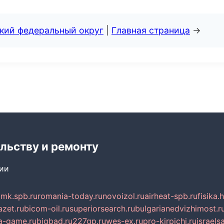
ский федеральный округ
|
Главная страница
→
льству и ремонту
сии
mk.spb.ru
romania-today.ru
novoizol.ru
airheat-spb.ru
fisika.
azet.ru
bicom-oil.ru
superiorsearch.ru
bulgarianedvizhimost.r
a-game.ru
bigbad.ru
227gp.ru
wes-ex.ru
pro-kirpichi.ru
israelsa