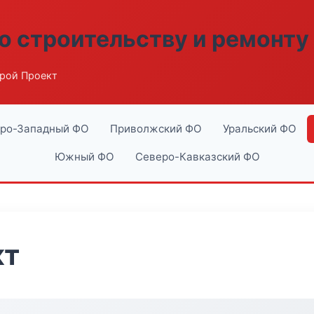
о строительству и ремонту
рой Проект
ро-Западный ФО
Приволжский ФО
Уральский ФО
Южный ФО
Северо-Кавказский ФО
кт