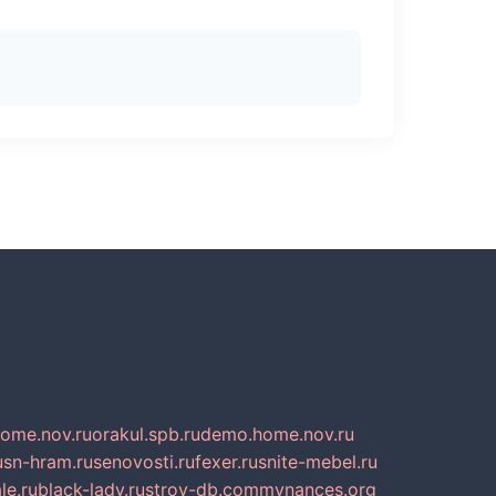
home.nov.ru
orakul.spb.ru
demo.home.nov.ru
u
sn-hram.ru
senovosti.ru
fexer.ru
snite-mebel.ru
le.ru
black-lady.ru
stroy-db.com
mynances.org