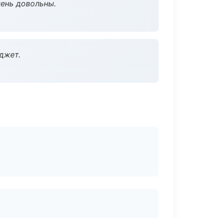
чень довольны.
джет.