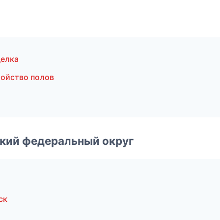
делка
ройство полов
ский федеральный округ
ск