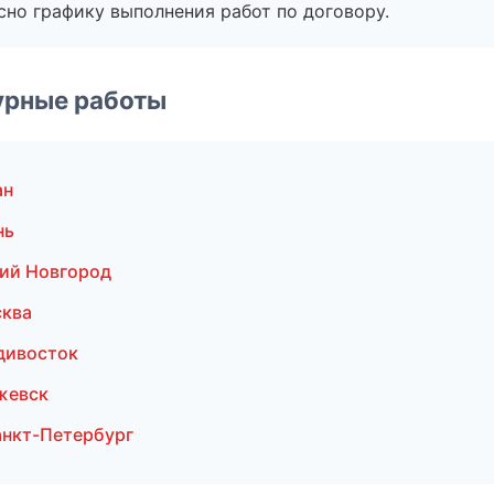
сно графику выполнения работ по договору.
урные работы
ан
нь
ий Новгород
сква
дивосток
жевск
нкт-Петербург