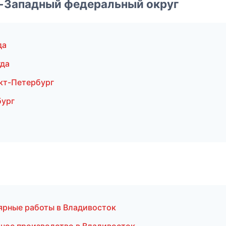
о-Западный федеральный округ
да
гда
кт-Петербург
бург
ярные работы в Владивосток