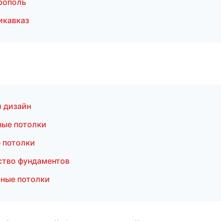
рополь
икавказ
 дизайн
ые потолки
 потолки
ство фундаментов
жные потолки