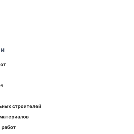
ми
бот
юч
ьных строителей
 материалов
 работ