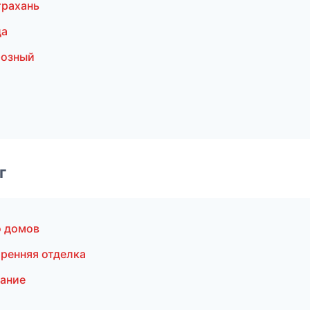
трахань
да
розный
г
о домов
ренняя отделка
ание