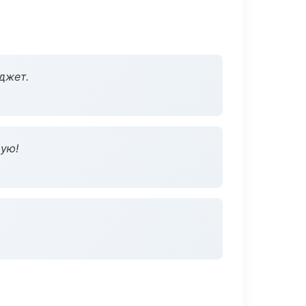
джет.
дую!