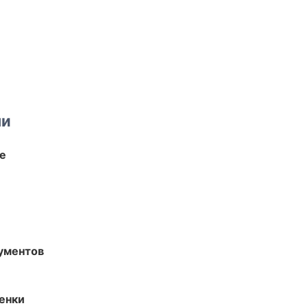
ми
те
ументов
енки