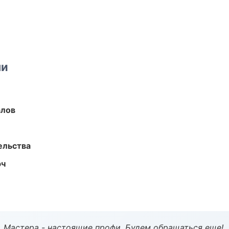
ми
алов
ельства
юч
. Мастера - настоящие профи. Будем обращаться еще!