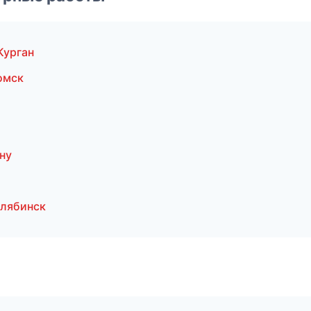
Курган
омск
ну
елябинск