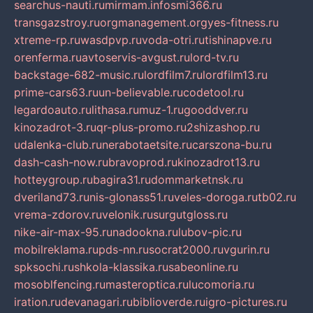
searchus-nauti.ru
mirmam.info
smi366.ru
transgazstroy.ru
orgmanagement.org
yes-fitness.ru
xtreme-rp.ru
wasdpvp.ru
voda-otri.ru
tishinapve.ru
orenferma.ru
avtoservis-avgust.ru
lord-tv.ru
backstage-682-music.ru
lordfilm7.ru
lordfilm13.ru
prime-cars63.ru
un-believable.ru
codetool.ru
legardoauto.ru
lithasa.ru
muz-1.ru
gooddver.ru
kinozadrot-3.ru
qr-plus-promo.ru
2shizashop.ru
udalenka-club.ru
nerabotaetsite.ru
carszona-bu.ru
dash-cash-now.ru
bravoprod.ru
kinozadrot13.ru
hotteygroup.ru
bagira31.ru
dommarketnsk.ru
dveriland73.ru
nis-glonass51.ru
veles-doroga.ru
tb02.ru
vrema-zdorov.ru
velonik.ru
surgutgloss.ru
nike-air-max-95.ru
nadookna.ru
lubov-pic.ru
mobilreklama.ru
pds-nn.ru
socrat2000.ru
vgurin.ru
spksochi.ru
shkola-klassika.ru
sabeonline.ru
mosoblfencing.ru
masteroptica.ru
lucomoria.ru
iration.ru
devanagari.ru
biblioverde.ru
igro-pictures.ru