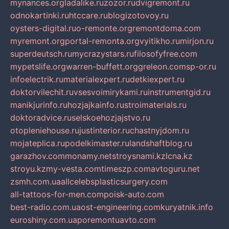
mynances.org
ladalike.ru
zozor.ru
dvigremont.ru
odnokartinki.ru
htccare.ru
blogizotovoy.ru
oysters-digital.ru
o-remonte.org
remontdoma.com
myremont.org
portal-remonta.org
vyitikho.ru
mirjon.ru
superdeutsch.ru
mycrazystars.ru
filosofyfree.com
mypetslife.org
warren-buffett.org
greleon.com
sp-or.ru
infoelectrik.ru
materialexpert.ru
detkiexpert.ru
doktorvilechit.ru
vsesvoimirykami.ru
instrumentgid.ru
manikjurinfo.ru
hozjajkainfo.ru
stroimaterials.ru
doktoradvice.ru
selskoehozjajstvo.ru
otopleniehouse.ru
justinterior.ru
chastnyjdom.ru
mojateplica.ru
podelkimaster.ru
landshaftblog.ru
garazhov.com
monamy.net
stroysnami.kz
lcna.kz
stroyu.kz
my-vesta.com
timeszp.com
avtoguru.net
zsmh.com.ua
allcelebsplasticsurgery.com
all-tattoos-for-men.com
poisk-auto.com
best-radio.com.ua
ost-engineering.com
kuryatnik.info
euroshiny.com.ua
poremontuavto.com