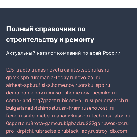
Полный справочник по
строительству и ремонту
Актуальный каталог компаний по всей России
t25-tractor.ru
nashicveti.ru
alutex.spb.ru
fas.ru
gbmk.spb.ru
romania-today.ru
novoizol.ru
airheat-spb.ru
fisika.home.nov.ru
orakul.spb.ru
demo.home.nov.ru
mnso.ru
home.nov.ru
cemko.ru
comp-land.org
7gazet.ru
bicom-oil.ru
superiorsearch.ru
bulgarianedvizhimost.ru
sn-hram.ru
senovosti.ru
fexer.ru
snite-mebel.ru
anamvkusno.ru
technosaratov.ru
0sporte.ru
9rota-game.ru
bigbad.ru
227gp.ru
wes-ex.ru
pro-kirpichi.ru
israelsale.ru
black-lady.ru
stroy-db.com