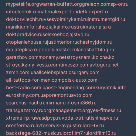
mypetslife.org
warren-buffett.org
greleon.com
sp-or.ru
infoelectrik.ru
materialexpert.ru
detkiexpert.ru
doktorvilechit.ru
vsesvoimirykami.ru
instrumentgid.ru
manikjurinfo.ru
hozjajkainfo.ru
stroimaterials.ru
doktoradvice.ru
selskoehozjajstvo.ru
otopleniehouse.ru
justinterior.ru
chastnyjdom.ru
mojateplica.ru
podelkimaster.ru
landshaftblog.ru
garazhov.com
monamy.net
stroysnami.kz
lcna.kz
stroyu.kz
my-vesta.com
timeszp.com
avtoguru.net
zsmh.com.ua
allcelebsplasticsurgery.com
all-tattoos-for-men.com
poisk-auto.com
best-radio.com.ua
ost-engineering.com
kuryatnik.info
euroshiny.com.ua
poremontuavto.com
searchus-nauti.ru
mirmam.info
smi366.ru
transgazstroy.ru
orgmanagement.org
yes-fitness.ru
xtreme-rp.ru
wasdpvp.ru
voda-otri.ru
tishinapve.ru
orenferma.ru
avtoservis-avgust.ru
lord-tv.ru
backstage-682-music.ru
lordfilm7.ru
lordfilm13.ru