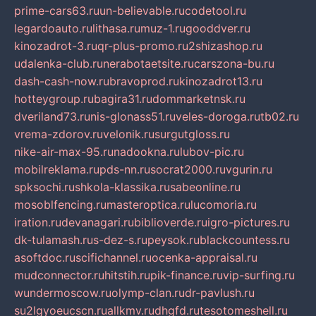
prime-cars63.ru
un-believable.ru
codetool.ru
legardoauto.ru
lithasa.ru
muz-1.ru
gooddver.ru
kinozadrot-3.ru
qr-plus-promo.ru
2shizashop.ru
udalenka-club.ru
nerabotaetsite.ru
carszona-bu.ru
dash-cash-now.ru
bravoprod.ru
kinozadrot13.ru
hotteygroup.ru
bagira31.ru
dommarketnsk.ru
dveriland73.ru
nis-glonass51.ru
veles-doroga.ru
tb02.ru
vrema-zdorov.ru
velonik.ru
surgutgloss.ru
nike-air-max-95.ru
nadookna.ru
lubov-pic.ru
mobilreklama.ru
pds-nn.ru
socrat2000.ru
vgurin.ru
spksochi.ru
shkola-klassika.ru
sabeonline.ru
mosoblfencing.ru
masteroptica.ru
lucomoria.ru
iration.ru
devanagari.ru
biblioverde.ru
igro-pictures.ru
dk-tulamash.ru
s-dez-s.ru
peysok.ru
blackcountess.ru
asoftdoc.ru
scifichannel.ru
ocenka-appraisal.ru
mudconnector.ru
hitstih.ru
pik-finance.ru
vip-surfing.ru
wundermoscow.ru
olymp-clan.ru
dr-pavlush.ru
su2lgyoeucscn.ru
allkmv.ru
dhgfd.ru
tesotomeshell.ru