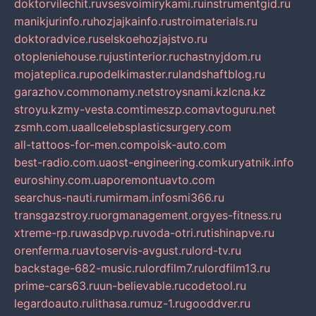
doktorvilechit.ru
vsesvoimirykami.ru
instrumentgid.ru
manikjurinfo.ru
hozjajkainfo.ru
stroimaterials.ru
doktoradvice.ru
selskoehozjajstvo.ru
otopleniehouse.ru
justinterior.ru
chastnyjdom.ru
mojateplica.ru
podelkimaster.ru
landshaftblog.ru
garazhov.com
monamy.net
stroysnami.kz
lcna.kz
stroyu.kz
my-vesta.com
timeszp.com
avtoguru.net
zsmh.com.ua
allcelebsplasticsurgery.com
all-tattoos-for-men.com
poisk-auto.com
best-radio.com.ua
ost-engineering.com
kuryatnik.info
euroshiny.com.ua
poremontuavto.com
searchus-nauti.ru
mirmam.info
smi366.ru
transgazstroy.ru
orgmanagement.org
yes-fitness.ru
xtreme-rp.ru
wasdpvp.ru
voda-otri.ru
tishinapve.ru
orenferma.ru
avtoservis-avgust.ru
lord-tv.ru
backstage-682-music.ru
lordfilm7.ru
lordfilm13.ru
prime-cars63.ru
un-believable.ru
codetool.ru
legardoauto.ru
lithasa.ru
muz-1.ru
gooddver.ru