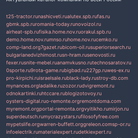
t25-tractor.ru
nashicveti.ru
alutex.spb.ru
fas.ru
gbmk.spb.ru
romania-today.ru
novoizol.ru
airheat-spb.ru
fisika.home.nov.ru
orakul.spb.ru
demo.home.nov.ru
mnso.ru
home.nov.ru
cemko.ru
comp-land.org
7gazet.ru
bicom-oil.ru
superiorsearch.ru
bulgarianedvizhimost.ru
sn-hram.ru
senovosti.ru
fexer.ru
snite-mebel.ru
anamvkusno.ru
technosaratov.ru
0sporte.ru
9rota-game.ru
bigbad.ru
227gp.ru
wes-ex.ru
pro-kirpichi.ru
israelsale.ru
black-lady.ru
stroy-db.com
mynances.org
ladalike.ru
zozor.ru
dvigremont.ru
odnokartinki.ru
htccare.ru
blogizotovoy.ru
oysters-digital.ru
o-remonte.org
remontdoma.com
myremont.org
portal-remonta.org
vyitikho.ru
mirjon.ru
superdeutsch.ru
mycrazystars.ru
filosofyfree.com
mypetslife.org
warren-buffett.org
greleon.com
sp-or.ru
infoelectrik.ru
materialexpert.ru
detkiexpert.ru