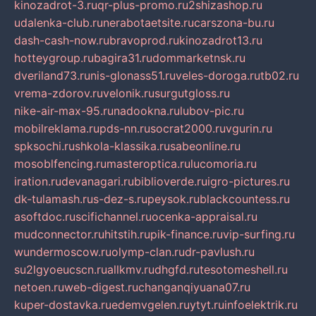
kinozadrot-3.ru
qr-plus-promo.ru
2shizashop.ru
udalenka-club.ru
nerabotaetsite.ru
carszona-bu.ru
dash-cash-now.ru
bravoprod.ru
kinozadrot13.ru
hotteygroup.ru
bagira31.ru
dommarketnsk.ru
dveriland73.ru
nis-glonass51.ru
veles-doroga.ru
tb02.ru
vrema-zdorov.ru
velonik.ru
surgutgloss.ru
nike-air-max-95.ru
nadookna.ru
lubov-pic.ru
mobilreklama.ru
pds-nn.ru
socrat2000.ru
vgurin.ru
spksochi.ru
shkola-klassika.ru
sabeonline.ru
mosoblfencing.ru
masteroptica.ru
lucomoria.ru
iration.ru
devanagari.ru
biblioverde.ru
igro-pictures.ru
dk-tulamash.ru
s-dez-s.ru
peysok.ru
blackcountess.ru
asoftdoc.ru
scifichannel.ru
ocenka-appraisal.ru
mudconnector.ru
hitstih.ru
pik-finance.ru
vip-surfing.ru
wundermoscow.ru
olymp-clan.ru
dr-pavlush.ru
su2lgyoeucscn.ru
allkmv.ru
dhgfd.ru
tesotomeshell.ru
netoen.ru
web-digest.ru
changanqiyuana07.ru
kuper-dostavka.ru
edemvgelen.ru
ytyt.ru
infoelektrik.ru