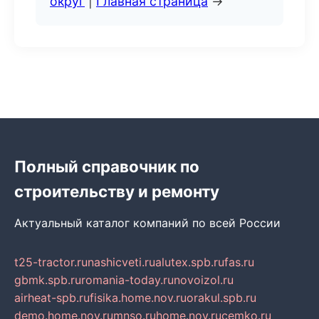
округ
|
Главная страница
→
Полный справочник по
строительству и ремонту
Актуальный каталог компаний по всей России
t25-tractor.ru
nashicveti.ru
alutex.spb.ru
fas.ru
gbmk.spb.ru
romania-today.ru
novoizol.ru
airheat-spb.ru
fisika.home.nov.ru
orakul.spb.ru
demo.home.nov.ru
mnso.ru
home.nov.ru
cemko.ru