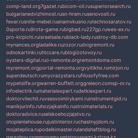
comp-land.org
7gazet.ru
bicom-oil.ru
superiorsearch.ru
bulgarianedvizhimost.ru
sn-hram.ru
senovosti.ru
fexer.ru
snite-mebel.ru
anamvkusno.ru
technosaratov.ru
0sporte.ru
9rota-game.ru
bigbad.ru
227gp.ru
wes-ex.ru
pro-kirpichi.ru
israelsale.ru
black-lady.ru
stroy-db.com
mynances.org
ladalike.ru
zozor.ru
dvigremont.ru
odnokartinki.ru
htccare.ru
blogizotovoy.ru
oysters-digital.ru
o-remonte.org
remontdoma.com
myremont.org
portal-remonta.org
vyitikho.ru
mirjon.ru
superdeutsch.ru
mycrazystars.ru
filosofyfree.com
mypetslife.org
warren-buffett.org
greleon.com
sp-or.ru
infoelectrik.ru
materialexpert.ru
detkiexpert.ru
doktorvilechit.ru
vsesvoimirykami.ru
instrumentgid.ru
manikjurinfo.ru
hozjajkainfo.ru
stroimaterials.ru
doktoradvice.ru
selskoehozjajstvo.ru
otopleniehouse.ru
justinterior.ru
chastnyjdom.ru
mojateplica.ru
podelkimaster.ru
landshaftblog.ru
garazhov.com
monamy.net
stroysnami.kz
lcna.kz