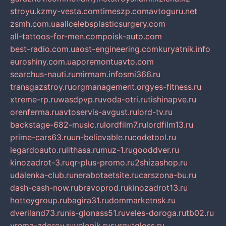
stroyu.kz
my-vesta.com
timeszp.com
avtoguru.net
zsmh.com.ua
allcelebsplasticsurgery.com
all-tattoos-for-men.com
poisk-auto.com
best-radio.com.ua
ost-engineering.com
kuryatnik.info
euroshiny.com.ua
poremontuavto.com
searchus-nauti.ru
mirmam.info
smi366.ru
transgazstroy.ru
orgmanagement.org
yes-fitness.ru
xtreme-rp.ru
wasdpvp.ru
voda-otri.ru
tishinapve.ru
orenferma.ru
avtoservis-avgust.ru
lord-tv.ru
backstage-682-music.ru
lordfilm7.ru
lordfilm13.ru
prime-cars63.ru
un-believable.ru
codetool.ru
legardoauto.ru
lithasa.ru
muz-1.ru
gooddver.ru
kinozadrot-3.ru
qr-plus-promo.ru
2shizashop.ru
udalenka-club.ru
nerabotaetsite.ru
carszona-bu.ru
dash-cash-now.ru
bravoprod.ru
kinozadrot13.ru
hotteygroup.ru
bagira31.ru
dommarketnsk.ru
dveriland73.ru
nis-glonass51.ru
veles-doroga.ru
tb02.ru
vrema-zdorov.ru
velonik.ru
surgutgloss.ru