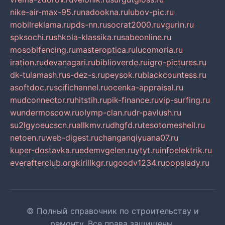
nike-air-max-95.ru
nadookna.ru
lubov-pic.ru
mobilreklama.ru
pds-nn.ru
socrat2000.ru
vgurin.ru
spksochi.ru
shkola-klassika.ru
sabeonline.ru
mosoblfencing.ru
masteroptica.ru
lucomoria.ru
iration.ru
devanagari.ru
biblioverde.ru
igro-pictures.ru
dk-tulamash.ru
s-dez-s.ru
peysok.ru
blackcountess.ru
asoftdoc.ru
scifichannel.ru
ocenka-appraisal.ru
mudconnector.ru
hitstih.ru
pik-finance.ru
vip-surfing.ru
wundermoscow.ru
olymp-clan.ru
dr-pavlush.ru
su2lgyoeucscn.ru
allkmv.ru
dhgfd.ru
tesotomeshell.ru
netoen.ru
web-digest.ru
changanqiyuana07.ru
kuper-dostavka.ru
edemvgelen.ru
ytyt.ru
infoelektrik.ru
everafterclub.org
kirillkgr.ru
goodv1234.ru
oopslady.ru
© Полный справочник по строительству и
ремонту. Все права защищены.