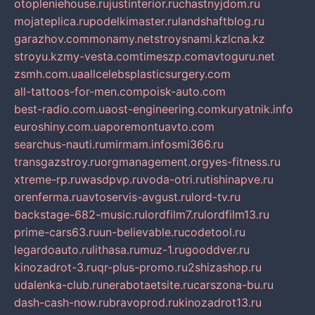
otopleniehouse.ru
justinterior.ru
chastnyjdom.ru
mojateplica.ru
podelkimaster.ru
landshaftblog.ru
garazhov.com
monamy.net
stroysnami.kz
lcna.kz
stroyu.kz
my-vesta.com
timeszp.com
avtoguru.net
zsmh.com.ua
allcelebsplasticsurgery.com
all-tattoos-for-men.com
poisk-auto.com
best-radio.com.ua
ost-engineering.com
kuryatnik.info
euroshiny.com.ua
poremontuavto.com
searchus-nauti.ru
mirmam.info
smi366.ru
transgazstroy.ru
orgmanagement.org
yes-fitness.ru
xtreme-rp.ru
wasdpvp.ru
voda-otri.ru
tishinapve.ru
orenferma.ru
avtoservis-avgust.ru
lord-tv.ru
backstage-682-music.ru
lordfilm7.ru
lordfilm13.ru
prime-cars63.ru
un-believable.ru
codetool.ru
legardoauto.ru
lithasa.ru
muz-1.ru
gooddver.ru
kinozadrot-3.ru
qr-plus-promo.ru
2shizashop.ru
udalenka-club.ru
nerabotaetsite.ru
carszona-bu.ru
dash-cash-now.ru
bravoprod.ru
kinozadrot13.ru