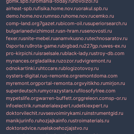
gbmk.spb.ru
romania-today.ru
novoizol.ru
airheat-spb.ru
fisika.home.nov.ru
orakul.spb.ru
demo.home.nov.ru
mnso.ru
home.nov.ru
cemko.ru
comp-land.org
7gazet.ru
bicom-oil.ru
superiorsearch.ru
bulgarianedvizhimost.ru
sn-hram.ru
senovosti.ru
fexer.ru
snite-mebel.ru
anamvkusno.ru
technosaratov.ru
0sporte.ru
9rota-game.ru
bigbad.ru
227gp.ru
wes-ex.ru
pro-kirpichi.ru
israelsale.ru
black-lady.ru
stroy-db.com
mynances.org
ladalike.ru
zozor.ru
dvigremont.ru
odnokartinki.ru
htccare.ru
blogizotovoy.ru
oysters-digital.ru
o-remonte.org
remontdoma.com
myremont.org
portal-remonta.org
vyitikho.ru
mirjon.ru
superdeutsch.ru
mycrazystars.ru
filosofyfree.com
mypetslife.org
warren-buffett.org
greleon.com
sp-or.ru
infoelectrik.ru
materialexpert.ru
detkiexpert.ru
doktorvilechit.ru
vsesvoimirykami.ru
instrumentgid.ru
manikjurinfo.ru
hozjajkainfo.ru
stroimaterials.ru
doktoradvice.ru
selskoehozjajstvo.ru