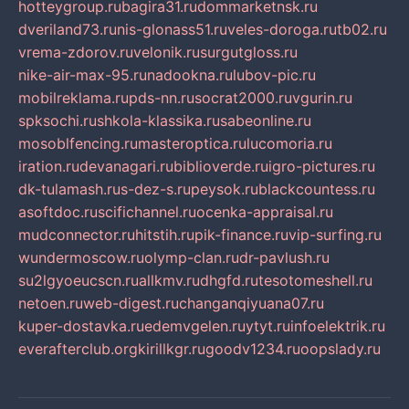
hotteygroup.ru
bagira31.ru
dommarketnsk.ru
dveriland73.ru
nis-glonass51.ru
veles-doroga.ru
tb02.ru
vrema-zdorov.ru
velonik.ru
surgutgloss.ru
nike-air-max-95.ru
nadookna.ru
lubov-pic.ru
mobilreklama.ru
pds-nn.ru
socrat2000.ru
vgurin.ru
spksochi.ru
shkola-klassika.ru
sabeonline.ru
mosoblfencing.ru
masteroptica.ru
lucomoria.ru
iration.ru
devanagari.ru
biblioverde.ru
igro-pictures.ru
dk-tulamash.ru
s-dez-s.ru
peysok.ru
blackcountess.ru
asoftdoc.ru
scifichannel.ru
ocenka-appraisal.ru
mudconnector.ru
hitstih.ru
pik-finance.ru
vip-surfing.ru
wundermoscow.ru
olymp-clan.ru
dr-pavlush.ru
su2lgyoeucscn.ru
allkmv.ru
dhgfd.ru
tesotomeshell.ru
netoen.ru
web-digest.ru
changanqiyuana07.ru
kuper-dostavka.ru
edemvgelen.ru
ytyt.ru
infoelektrik.ru
everafterclub.org
kirillkgr.ru
goodv1234.ru
oopslady.ru