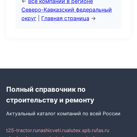
←
Все компании в регионе
Северо-Кавказский федеральный
округ
|
Главная страница
→
Полный справочник по
строительству и ремонту
Актуальный каталог компаний по всей России
t25-tractor.ru
nashicveti.ru
alutex.spb.ru
fas.ru