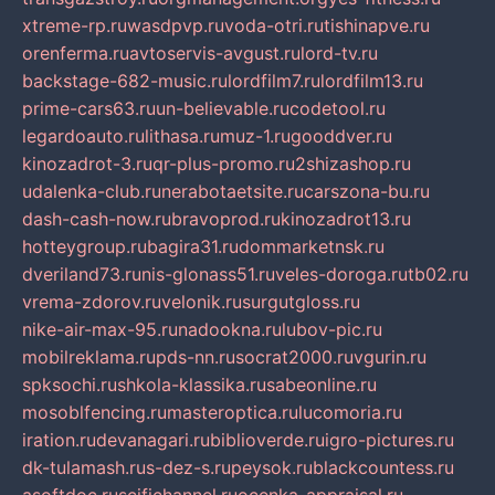
xtreme-rp.ru
wasdpvp.ru
voda-otri.ru
tishinapve.ru
orenferma.ru
avtoservis-avgust.ru
lord-tv.ru
backstage-682-music.ru
lordfilm7.ru
lordfilm13.ru
prime-cars63.ru
un-believable.ru
codetool.ru
legardoauto.ru
lithasa.ru
muz-1.ru
gooddver.ru
kinozadrot-3.ru
qr-plus-promo.ru
2shizashop.ru
udalenka-club.ru
nerabotaetsite.ru
carszona-bu.ru
dash-cash-now.ru
bravoprod.ru
kinozadrot13.ru
hotteygroup.ru
bagira31.ru
dommarketnsk.ru
dveriland73.ru
nis-glonass51.ru
veles-doroga.ru
tb02.ru
vrema-zdorov.ru
velonik.ru
surgutgloss.ru
nike-air-max-95.ru
nadookna.ru
lubov-pic.ru
mobilreklama.ru
pds-nn.ru
socrat2000.ru
vgurin.ru
spksochi.ru
shkola-klassika.ru
sabeonline.ru
mosoblfencing.ru
masteroptica.ru
lucomoria.ru
iration.ru
devanagari.ru
biblioverde.ru
igro-pictures.ru
dk-tulamash.ru
s-dez-s.ru
peysok.ru
blackcountess.ru