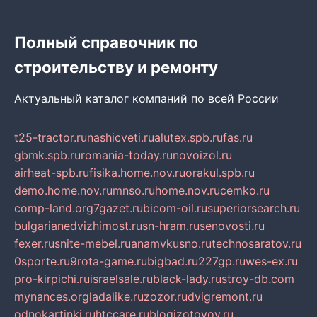
Полный справочник по
строительству и ремонту
Актуальный каталог компаний по всей России
t25-tractor.ru
nashicveti.ru
alutex.spb.ru
fas.ru
gbmk.spb.ru
romania-today.ru
novoizol.ru
airheat-spb.ru
fisika.home.nov.ru
orakul.spb.ru
demo.home.nov.ru
mnso.ru
home.nov.ru
cemko.ru
comp-land.org
7gazet.ru
bicom-oil.ru
superiorsearch.ru
bulgarianedvizhimost.ru
sn-hram.ru
senovosti.ru
fexer.ru
snite-mebel.ru
anamvkusno.ru
technosaratov.ru
0sporte.ru
9rota-game.ru
bigbad.ru
227gp.ru
wes-ex.ru
pro-kirpichi.ru
israelsale.ru
black-lady.ru
stroy-db.com
mynances.org
ladalike.ru
zozor.ru
dvigremont.ru
odnokartinki.ru
htccare.ru
blogizotovoy.ru