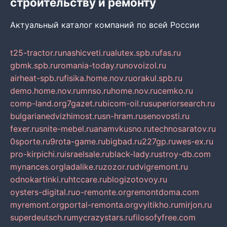
строительству и ремонту
Актуальный каталог компаний по всей России
t25-tractor.ru
nashicveti.ru
alutex.spb.ru
fas.ru
gbmk.spb.ru
romania-today.ru
novoizol.ru
airheat-spb.ru
fisika.home.nov.ru
orakul.spb.ru
demo.home.nov.ru
mnso.ru
home.nov.ru
cemko.ru
comp-land.org
7gazet.ru
bicom-oil.ru
superiorsearch.ru
bulgarianedvizhimost.ru
sn-hram.ru
senovosti.ru
fexer.ru
snite-mebel.ru
anamvkusno.ru
technosaratov.ru
0sporte.ru
9rota-game.ru
bigbad.ru
227gp.ru
wes-ex.ru
pro-kirpichi.ru
israelsale.ru
black-lady.ru
stroy-db.com
mynances.org
ladalike.ru
zozor.ru
dvigremont.ru
odnokartinki.ru
htccare.ru
blogizotovoy.ru
oysters-digital.ru
o-remonte.org
remontdoma.com
myremont.org
portal-remonta.org
vyitikho.ru
mirjon.ru
superdeutsch.ru
mycrazystars.ru
filosofyfree.com