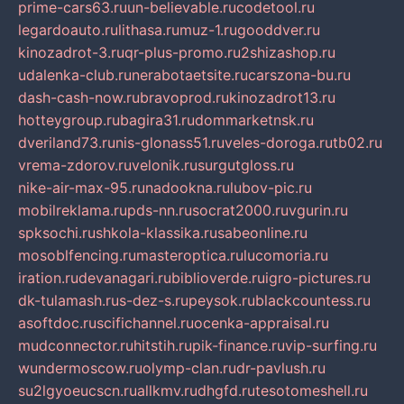
prime-cars63.ru
un-believable.ru
codetool.ru
legardoauto.ru
lithasa.ru
muz-1.ru
gooddver.ru
kinozadrot-3.ru
qr-plus-promo.ru
2shizashop.ru
udalenka-club.ru
nerabotaetsite.ru
carszona-bu.ru
dash-cash-now.ru
bravoprod.ru
kinozadrot13.ru
hotteygroup.ru
bagira31.ru
dommarketnsk.ru
dveriland73.ru
nis-glonass51.ru
veles-doroga.ru
tb02.ru
vrema-zdorov.ru
velonik.ru
surgutgloss.ru
nike-air-max-95.ru
nadookna.ru
lubov-pic.ru
mobilreklama.ru
pds-nn.ru
socrat2000.ru
vgurin.ru
spksochi.ru
shkola-klassika.ru
sabeonline.ru
mosoblfencing.ru
masteroptica.ru
lucomoria.ru
iration.ru
devanagari.ru
biblioverde.ru
igro-pictures.ru
dk-tulamash.ru
s-dez-s.ru
peysok.ru
blackcountess.ru
asoftdoc.ru
scifichannel.ru
ocenka-appraisal.ru
mudconnector.ru
hitstih.ru
pik-finance.ru
vip-surfing.ru
wundermoscow.ru
olymp-clan.ru
dr-pavlush.ru
su2lgyoeucscn.ru
allkmv.ru
dhgfd.ru
tesotomeshell.ru