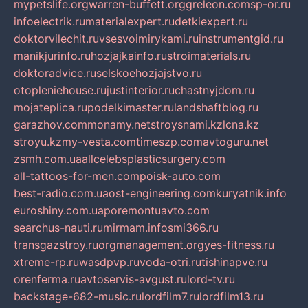
mypetslife.org
warren-buffett.org
greleon.com
sp-or.ru
infoelectrik.ru
materialexpert.ru
detkiexpert.ru
doktorvilechit.ru
vsesvoimirykami.ru
instrumentgid.ru
manikjurinfo.ru
hozjajkainfo.ru
stroimaterials.ru
doktoradvice.ru
selskoehozjajstvo.ru
otopleniehouse.ru
justinterior.ru
chastnyjdom.ru
mojateplica.ru
podelkimaster.ru
landshaftblog.ru
garazhov.com
monamy.net
stroysnami.kz
lcna.kz
stroyu.kz
my-vesta.com
timeszp.com
avtoguru.net
zsmh.com.ua
allcelebsplasticsurgery.com
all-tattoos-for-men.com
poisk-auto.com
best-radio.com.ua
ost-engineering.com
kuryatnik.info
euroshiny.com.ua
poremontuavto.com
searchus-nauti.ru
mirmam.info
smi366.ru
transgazstroy.ru
orgmanagement.org
yes-fitness.ru
xtreme-rp.ru
wasdpvp.ru
voda-otri.ru
tishinapve.ru
orenferma.ru
avtoservis-avgust.ru
lord-tv.ru
backstage-682-music.ru
lordfilm7.ru
lordfilm13.ru