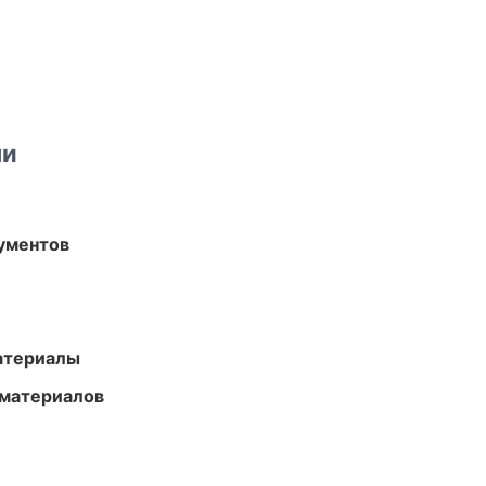
ми
ументов
атериалы
 материалов