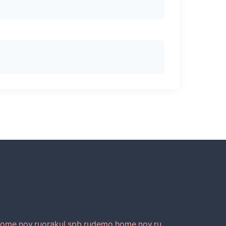
home.nov.ru
orakul.spb.ru
demo.home.nov.ru