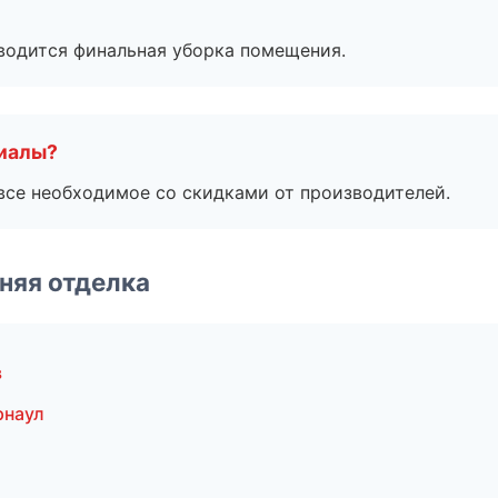
оводится финальная уборка помещения.
риалы?
все необходимое со скидками от производителей.
няя отделка
в
рнаул