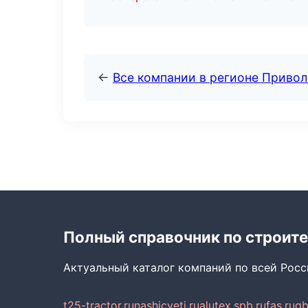
←
Все компании в регионе Приво
Полный справочник по строите
Актуальный каталог компаний по всей Рос
t25-tractor.ru
nashicveti.ru
alutex.spb.ru
fas.ru
gb