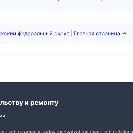
лжский федеральный округ
|
Главная страница
→
льству и ремонту
сии
mk.spb.ru
romania-today.ru
novoizol.ru
airheat-spb.ru
fisika.