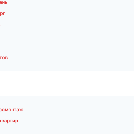
ень
рг
ь
тов
тромонтаж
квартир