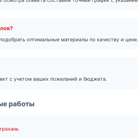
е осмотра объекта составим точный график с указание
алов?
подобрать оптимальные материалы по качеству и цене.
ект с учетом ваших пожеланий и бюджета.
ые работы
трахань