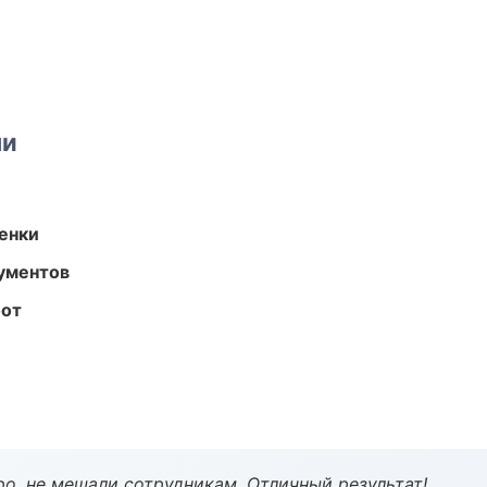
ми
енки
ументов
бот
о, не мешали сотрудникам. Отличный результат!