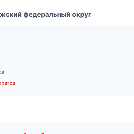
лжский федеральный округ
фа
аратов