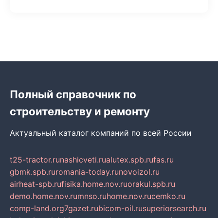
Полный справочник по
строительству и ремонту
Актуальный каталог компаний по всей России
t25-tractor.ru
nashicveti.ru
alutex.spb.ru
fas.ru
gbmk.spb.ru
romania-today.ru
novoizol.ru
airheat-spb.ru
fisika.home.nov.ru
orakul.spb.ru
demo.home.nov.ru
mnso.ru
home.nov.ru
cemko.ru
comp-land.org
7gazet.ru
bicom-oil.ru
superiorsearch.ru