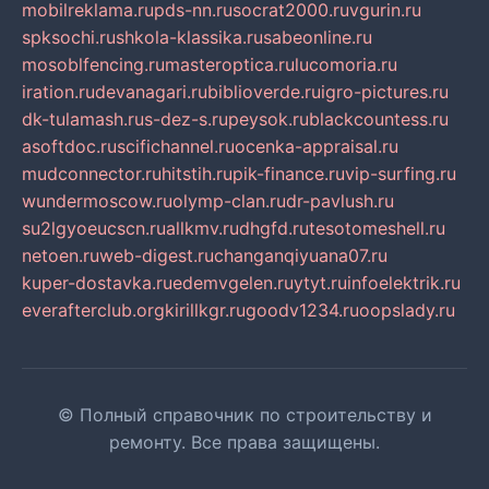
mobilreklama.ru
pds-nn.ru
socrat2000.ru
vgurin.ru
spksochi.ru
shkola-klassika.ru
sabeonline.ru
mosoblfencing.ru
masteroptica.ru
lucomoria.ru
iration.ru
devanagari.ru
biblioverde.ru
igro-pictures.ru
dk-tulamash.ru
s-dez-s.ru
peysok.ru
blackcountess.ru
asoftdoc.ru
scifichannel.ru
ocenka-appraisal.ru
mudconnector.ru
hitstih.ru
pik-finance.ru
vip-surfing.ru
wundermoscow.ru
olymp-clan.ru
dr-pavlush.ru
su2lgyoeucscn.ru
allkmv.ru
dhgfd.ru
tesotomeshell.ru
netoen.ru
web-digest.ru
changanqiyuana07.ru
kuper-dostavka.ru
edemvgelen.ru
ytyt.ru
infoelektrik.ru
everafterclub.org
kirillkgr.ru
goodv1234.ru
oopslady.ru
© Полный справочник по строительству и
ремонту. Все права защищены.