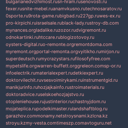
bulgarianedvizhimost.ru
sn-hram.ru
senovosti.ru
fexer.ru
snite-mebel.ru
anamvkusno.ru
technosaratov.ru
0sporte.ru
9rota-game.ru
bigbad.ru
227gp.ru
wes-ex.ru
pro-kirpichi.ru
israelsale.ru
black-lady.ru
stroy-db.com
mynances.org
ladalike.ru
zozor.ru
dvigremont.ru
odnokartinki.ru
htccare.ru
blogizotovoy.ru
oysters-digital.ru
o-remonte.org
remontdoma.com
myremont.org
portal-remonta.org
vyitikho.ru
mirjon.ru
superdeutsch.ru
mycrazystars.ru
filosofyfree.com
mypetslife.org
warren-buffett.org
greleon.com
sp-or.ru
infoelectrik.ru
materialexpert.ru
detkiexpert.ru
doktorvilechit.ru
vsesvoimirykami.ru
instrumentgid.ru
manikjurinfo.ru
hozjajkainfo.ru
stroimaterials.ru
doktoradvice.ru
selskoehozjajstvo.ru
otopleniehouse.ru
justinterior.ru
chastnyjdom.ru
mojateplica.ru
podelkimaster.ru
landshaftblog.ru
garazhov.com
monamy.net
stroysnami.kz
lcna.kz
stroyu.kz
my-vesta.com
timeszp.com
avtoguru.net