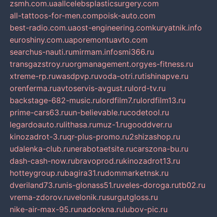
zsmh.com.ua
allcelebsplasticsurgery.com
all-tattoos-for-men.com
poisk-auto.com
best-radio.com.ua
ost-engineering.com
kuryatnik.info
euroshiny.com.ua
poremontuavto.com
searchus-nauti.ru
mirmam.info
smi366.ru
transgazstroy.ru
orgmanagement.org
yes-fitness.ru
xtreme-rp.ru
wasdpvp.ru
voda-otri.ru
tishinapve.ru
orenferma.ru
avtoservis-avgust.ru
lord-tv.ru
backstage-682-music.ru
lordfilm7.ru
lordfilm13.ru
prime-cars63.ru
un-believable.ru
codetool.ru
legardoauto.ru
lithasa.ru
muz-1.ru
gooddver.ru
kinozadrot-3.ru
qr-plus-promo.ru
2shizashop.ru
udalenka-club.ru
nerabotaetsite.ru
carszona-bu.ru
dash-cash-now.ru
bravoprod.ru
kinozadrot13.ru
hotteygroup.ru
bagira31.ru
dommarketnsk.ru
dveriland73.ru
nis-glonass51.ru
veles-doroga.ru
tb02.ru
vrema-zdorov.ru
velonik.ru
surgutgloss.ru
nike-air-max-95.ru
nadookna.ru
lubov-pic.ru