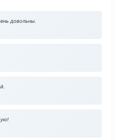
чень довольны.
й.
дую!