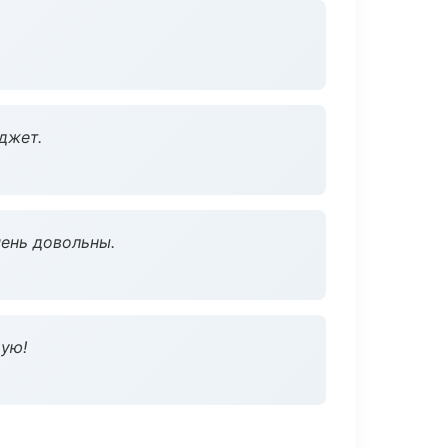
джет.
чень довольны.
дую!