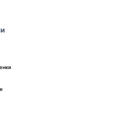
ми
енки
те