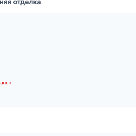
няя отделка
анск