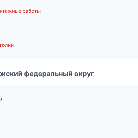
онтажные работы
толки
лжский федеральный округ
а