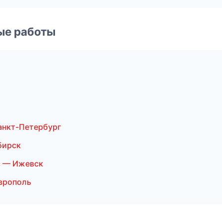
ые работы
анкт-Петербург
бирск
с — Ижевск
врополь