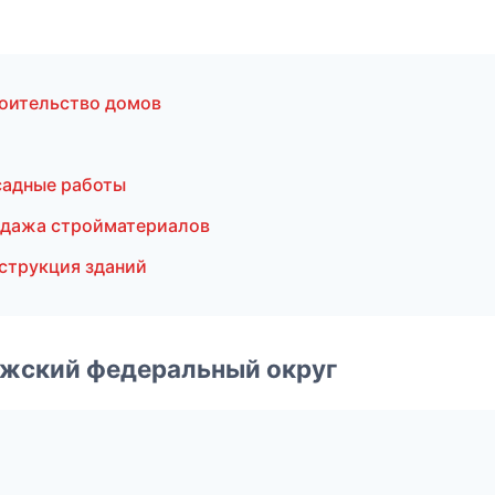
оительство домов
садные работы
одажа стройматериалов
струкция зданий
лжский федеральный округ