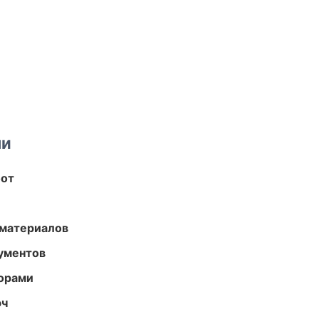
ми
бот
 материалов
ументов
торами
юч