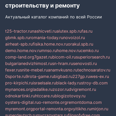
строительству и ремонту
Актуальный каталог компаний по всей России
t25-tractor.ru
nashicveti.ru
alutex.spb.ru
fas.ru
gbmk.spb.ru
romania-today.ru
novoizol.ru
airheat-spb.ru
fisika.home.nov.ru
orakul.spb.ru
demo.home.nov.ru
mnso.ru
home.nov.ru
cemko.ru
comp-land.org
7gazet.ru
bicom-oil.ru
superiorsearch.ru
bulgarianedvizhimost.ru
sn-hram.ru
senovosti.ru
fexer.ru
snite-mebel.ru
anamvkusno.ru
technosaratov.ru
0sporte.ru
9rota-game.ru
bigbad.ru
227gp.ru
wes-ex.ru
pro-kirpichi.ru
israelsale.ru
black-lady.ru
stroy-db.com
mynances.org
ladalike.ru
zozor.ru
dvigremont.ru
odnokartinki.ru
htccare.ru
blogizotovoy.ru
oysters-digital.ru
o-remonte.org
remontdoma.com
myremont.org
portal-remonta.org
vyitikho.ru
mirjon.ru
superdeutsch.ru
mycrazystars.ru
filosofyfree.com