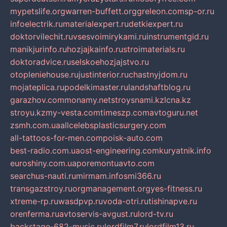
mypetslife.org
warren-buffett.org
greleon.com
sp-or.ru
infoelectrik.ru
materialexpert.ru
detkiexpert.ru
doktorvilechit.ru
vsesvoimirykami.ru
instrumentgid.ru
manikjurinfo.ru
hozjajkainfo.ru
stroimaterials.ru
doktoradvice.ru
selskoehozjajstvo.ru
otopleniehouse.ru
justinterior.ru
chastnyjdom.ru
mojateplica.ru
podelkimaster.ru
landshaftblog.ru
garazhov.com
monamy.net
stroysnami.kz
lcna.kz
stroyu.kz
my-vesta.com
timeszp.com
avtoguru.net
zsmh.com.ua
allcelebsplasticsurgery.com
all-tattoos-for-men.com
poisk-auto.com
best-radio.com.ua
ost-engineering.com
kuryatnik.info
euroshiny.com.ua
poremontuavto.com
searchus-nauti.ru
mirmam.info
smi366.ru
transgazstroy.ru
orgmanagement.org
yes-fitness.ru
xtreme-rp.ru
wasdpvp.ru
voda-otri.ru
tishinapve.ru
orenferma.ru
avtoservis-avgust.ru
lord-tv.ru
backstage-682-music.ru
lordfilm7.ru
lordfilm13.ru