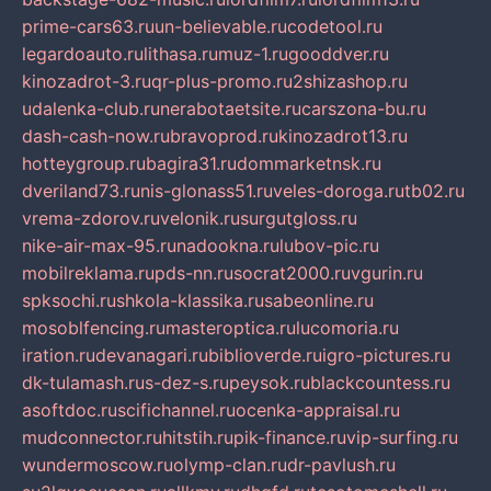
prime-cars63.ru
un-believable.ru
codetool.ru
legardoauto.ru
lithasa.ru
muz-1.ru
gooddver.ru
kinozadrot-3.ru
qr-plus-promo.ru
2shizashop.ru
udalenka-club.ru
nerabotaetsite.ru
carszona-bu.ru
dash-cash-now.ru
bravoprod.ru
kinozadrot13.ru
hotteygroup.ru
bagira31.ru
dommarketnsk.ru
dveriland73.ru
nis-glonass51.ru
veles-doroga.ru
tb02.ru
vrema-zdorov.ru
velonik.ru
surgutgloss.ru
nike-air-max-95.ru
nadookna.ru
lubov-pic.ru
mobilreklama.ru
pds-nn.ru
socrat2000.ru
vgurin.ru
spksochi.ru
shkola-klassika.ru
sabeonline.ru
mosoblfencing.ru
masteroptica.ru
lucomoria.ru
iration.ru
devanagari.ru
biblioverde.ru
igro-pictures.ru
dk-tulamash.ru
s-dez-s.ru
peysok.ru
blackcountess.ru
asoftdoc.ru
scifichannel.ru
ocenka-appraisal.ru
mudconnector.ru
hitstih.ru
pik-finance.ru
vip-surfing.ru
wundermoscow.ru
olymp-clan.ru
dr-pavlush.ru