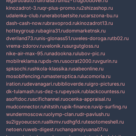
legardoauto.ru
lithasa.ru
muz-1.ru
gooddver.ru
kinozadrot-3.ru
qr-plus-promo.ru
2shizashop.ru
udalenka-club.ru
nerabotaetsite.ru
carszona-bu.ru
dash-cash-now.ru
bravoprod.ru
kinozadrot13.ru
hotteygroup.ru
bagira31.ru
dommarketnsk.ru
dveriland73.ru
nis-glonass51.ru
veles-doroga.ru
tb02.ru
vrema-zdorov.ru
velonik.ru
surgutgloss.ru
nike-air-max-95.ru
nadookna.ru
lubov-pic.ru
mobilreklama.ru
pds-nn.ru
socrat2000.ru
vgurin.ru
spksochi.ru
shkola-klassika.ru
sabeonline.ru
mosoblfencing.ru
masteroptica.ru
lucomoria.ru
iration.ru
devanagari.ru
biblioverde.ru
igro-pictures.ru
dk-tulamash.ru
s-dez-s.ru
peysok.ru
blackcountess.ru
asoftdoc.ru
scifichannel.ru
ocenka-appraisal.ru
mudconnector.ru
hitstih.ru
pik-finance.ru
vip-surfing.ru
wundermoscow.ru
olymp-clan.ru
dr-pavlush.ru
su2lgyoeucscn.ru
allkmv.ru
dhgfd.ru
tesotomeshell.ru
netoen.ru
web-digest.ru
changanqiyuana07.ru