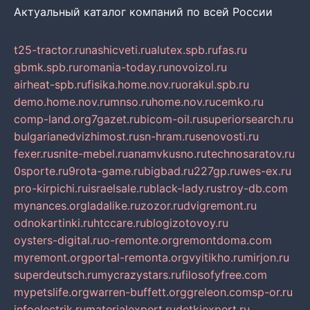
Актуальный каталог компаний по всей России
t25-tractor.ru
nashicveti.ru
alutex.spb.ru
fas.ru
gbmk.spb.ru
romania-today.ru
novoizol.ru
airheat-spb.ru
fisika.home.nov.ru
orakul.spb.ru
demo.home.nov.ru
mnso.ru
home.nov.ru
cemko.ru
comp-land.org
7gazet.ru
bicom-oil.ru
superiorsearch.ru
bulgarianedvizhimost.ru
sn-hram.ru
senovosti.ru
fexer.ru
snite-mebel.ru
anamvkusno.ru
technosaratov.ru
0sporte.ru
9rota-game.ru
bigbad.ru
227gp.ru
wes-ex.ru
pro-kirpichi.ru
israelsale.ru
black-lady.ru
stroy-db.com
mynances.org
ladalike.ru
zozor.ru
dvigremont.ru
odnokartinki.ru
htccare.ru
blogizotovoy.ru
oysters-digital.ru
o-remonte.org
remontdoma.com
myremont.org
portal-remonta.org
vyitikho.ru
mirjon.ru
superdeutsch.ru
mycrazystars.ru
filosofyfree.com
mypetslife.org
warren-buffett.org
greleon.com
sp-or.ru
infoelectrik.ru
materialexpert.ru
detkiexpert.ru