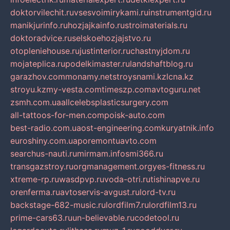
doktorvilechit.ru
vsesvoimirykami.ru
instrumentgid.ru
manikjurinfo.ru
hozjajkainfo.ru
stroimaterials.ru
doktoradvice.ru
selskoehozjajstvo.ru
otopleniehouse.ru
justinterior.ru
chastnyjdom.ru
mojateplica.ru
podelkimaster.ru
landshaftblog.ru
garazhov.com
monamy.net
stroysnami.kz
lcna.kz
stroyu.kz
my-vesta.com
timeszp.com
avtoguru.net
zsmh.com.ua
allcelebsplasticsurgery.com
all-tattoos-for-men.com
poisk-auto.com
best-radio.com.ua
ost-engineering.com
kuryatnik.info
euroshiny.com.ua
poremontuavto.com
searchus-nauti.ru
mirmam.info
smi366.ru
transgazstroy.ru
orgmanagement.org
yes-fitness.ru
xtreme-rp.ru
wasdpvp.ru
voda-otri.ru
tishinapve.ru
orenferma.ru
avtoservis-avgust.ru
lord-tv.ru
backstage-682-music.ru
lordfilm7.ru
lordfilm13.ru
prime-cars63.ru
un-believable.ru
codetool.ru