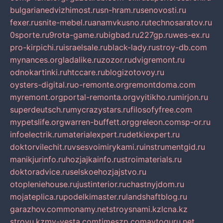
bulgarianedvizhimost.ru
sn-hram.ru
senovosti.ru
fexer.ru
snite-mebel.ru
anamvkusno.ru
technosaratov.ru
0sporte.ru
9rota-game.ru
bigbad.ru
227gp.ru
wes-ex.ru
pro-kirpichi.ru
israelsale.ru
black-lady.ru
stroy-db.com
mynances.org
ladalike.ru
zozor.ru
dvigremont.ru
odnokartinki.ru
htccare.ru
blogizotovoy.ru
oysters-digital.ru
o-remonte.org
remontdoma.com
myremont.org
portal-remonta.org
vyitikho.ru
mirjon.ru
superdeutsch.ru
mycrazystars.ru
filosofyfree.com
mypetslife.org
warren-buffett.org
greleon.com
sp-or.ru
infoelectrik.ru
materialexpert.ru
detkiexpert.ru
doktorvilechit.ru
vsesvoimirykami.ru
instrumentgid.ru
manikjurinfo.ru
hozjajkainfo.ru
stroimaterials.ru
doktoradvice.ru
selskoehozjajstvo.ru
otopleniehouse.ru
justinterior.ru
chastnyjdom.ru
mojateplica.ru
podelkimaster.ru
landshaftblog.ru
garazhov.com
monamy.net
stroysnami.kz
lcna.kz
stroyu.kz
my-vesta.com
timeszp.com
avtoguru.net