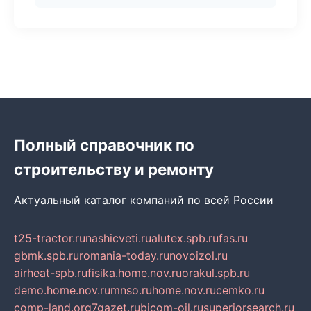
Полный справочник по
строительству и ремонту
Актуальный каталог компаний по всей России
t25-tractor.ru
nashicveti.ru
alutex.spb.ru
fas.ru
gbmk.spb.ru
romania-today.ru
novoizol.ru
airheat-spb.ru
fisika.home.nov.ru
orakul.spb.ru
demo.home.nov.ru
mnso.ru
home.nov.ru
cemko.ru
comp-land.org
7gazet.ru
bicom-oil.ru
superiorsearch.ru