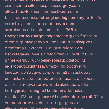
zsmh.com.ua
allcelebsplasticsurgery.com
all-tattoos-for-men.com
poisk-auto.com
best-radio.com.ua
ost-engineering.com
kuryatnik.info
euroshiny.com.ua
poremontuavto.com
searchus-nauti.ru
mirmam.info
smi366.ru
transgazstroy.ru
orgmanagement.org
yes-fitness.ru
xtreme-rp.ru
wasdpvp.ru
voda-otri.ru
tishinapve.ru
orenferma.ru
avtoservis-avgust.ru
lord-tv.ru
backstage-682-music.ru
lordfilm7.ru
lordfilm13.ru
prime-cars63.ru
un-believable.ru
codetool.ru
legardoauto.ru
lithasa.ru
muz-1.ru
gooddver.ru
kinozadrot-3.ru
qr-plus-promo.ru
2shizashop.ru
udalenka-club.ru
nerabotaetsite.ru
carszona-bu.ru
dash-cash-now.ru
bravoprod.ru
kinozadrot13.ru
hotteygroup.ru
bagira31.ru
dommarketnsk.ru
dveriland73.ru
nis-glonass51.ru
veles-doroga.ru
tb02.ru
vrema-zdorov.ru
velonik.ru
surgutgloss.ru
nike-air-max-95.ru
nadookna.ru
lubov-pic.ru