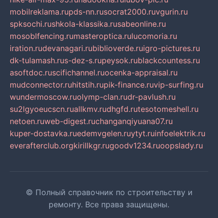
mobilreklama.ru
pds-nn.ru
socrat2000.ru
vgurin.ru
spksochi.ru
shkola-klassika.ru
sabeonline.ru
mosoblfencing.ru
masteroptica.ru
lucomoria.ru
iration.ru
devanagari.ru
biblioverde.ru
igro-pictures.ru
dk-tulamash.ru
s-dez-s.ru
peysok.ru
blackcountess.ru
asoftdoc.ru
scifichannel.ru
ocenka-appraisal.ru
mudconnector.ru
hitstih.ru
pik-finance.ru
vip-surfing.ru
wundermoscow.ru
olymp-clan.ru
dr-pavlush.ru
su2lgyoeucscn.ru
allkmv.ru
dhgfd.ru
tesotomeshell.ru
netoen.ru
web-digest.ru
changanqiyuana07.ru
kuper-dostavka.ru
edemvgelen.ru
ytyt.ru
infoelektrik.ru
everafterclub.org
kirillkgr.ru
goodv1234.ru
oopslady.ru
© Полный справочник по строительству и
ремонту. Все права защищены.