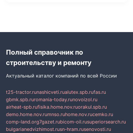
Полный справочник по
строительству и ремонту
Актуальный каталог компаний по всей России
t25-tractor.ru
nashicveti.ru
alutex.spb.ru
fas.ru
gbmk.spb.ru
romania-today.ru
novoizol.ru
airheat-spb.ru
fisika.home.nov.ru
orakul.spb.ru
demo.home.nov.ru
mnso.ru
home.nov.ru
cemko.ru
comp-land.org
7gazet.ru
bicom-oil.ru
superiorsearch.ru
bulgarianedvizhimost.ru
sn-hram.ru
senovosti.ru