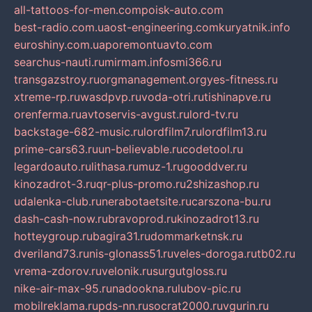
all-tattoos-for-men.com
poisk-auto.com
best-radio.com.ua
ost-engineering.com
kuryatnik.info
euroshiny.com.ua
poremontuavto.com
searchus-nauti.ru
mirmam.info
smi366.ru
transgazstroy.ru
orgmanagement.org
yes-fitness.ru
xtreme-rp.ru
wasdpvp.ru
voda-otri.ru
tishinapve.ru
orenferma.ru
avtoservis-avgust.ru
lord-tv.ru
backstage-682-music.ru
lordfilm7.ru
lordfilm13.ru
prime-cars63.ru
un-believable.ru
codetool.ru
legardoauto.ru
lithasa.ru
muz-1.ru
gooddver.ru
kinozadrot-3.ru
qr-plus-promo.ru
2shizashop.ru
udalenka-club.ru
nerabotaetsite.ru
carszona-bu.ru
dash-cash-now.ru
bravoprod.ru
kinozadrot13.ru
hotteygroup.ru
bagira31.ru
dommarketnsk.ru
dveriland73.ru
nis-glonass51.ru
veles-doroga.ru
tb02.ru
vrema-zdorov.ru
velonik.ru
surgutgloss.ru
nike-air-max-95.ru
nadookna.ru
lubov-pic.ru
mobilreklama.ru
pds-nn.ru
socrat2000.ru
vgurin.ru