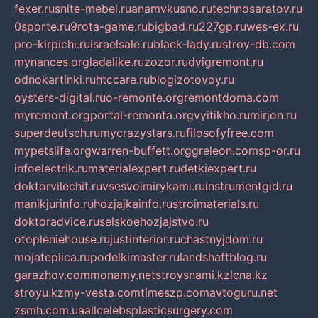
fexer.ru
snite-mebel.ru
anamvkusno.ru
technosaratov.ru
0sporte.ru
9rota-game.ru
bigbad.ru
227gp.ru
wes-ex.ru
pro-kirpichi.ru
israelsale.ru
black-lady.ru
stroy-db.com
mynances.org
ladalike.ru
zozor.ru
dvigremont.ru
odnokartinki.ru
htccare.ru
blogizotovoy.ru
oysters-digital.ru
o-remonte.org
remontdoma.com
myremont.org
portal-remonta.org
vyitikho.ru
mirjon.ru
superdeutsch.ru
mycrazystars.ru
filosofyfree.com
mypetslife.org
warren-buffett.org
greleon.com
sp-or.ru
infoelectrik.ru
materialexpert.ru
detkiexpert.ru
doktorvilechit.ru
vsesvoimirykami.ru
instrumentgid.ru
manikjurinfo.ru
hozjajkainfo.ru
stroimaterials.ru
doktoradvice.ru
selskoehozjajstvo.ru
otopleniehouse.ru
justinterior.ru
chastnyjdom.ru
mojateplica.ru
podelkimaster.ru
landshaftblog.ru
garazhov.com
monamy.net
stroysnami.kz
lcna.kz
stroyu.kz
my-vesta.com
timeszp.com
avtoguru.net
zsmh.com.ua
allcelebsplasticsurgery.com