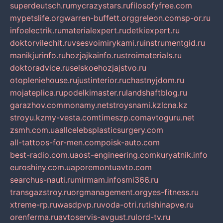
superdeutsch.ru
mycrazystars.ru
filosofyfree.com
mypetslife.org
warren-buffett.org
greleon.com
sp-or.ru
infoelectrik.ru
materialexpert.ru
detkiexpert.ru
doktorvilechit.ru
vsesvoimirykami.ru
instrumentgid.ru
manikjurinfo.ru
hozjajkainfo.ru
stroimaterials.ru
doktoradvice.ru
selskoehozjajstvo.ru
otopleniehouse.ru
justinterior.ru
chastnyjdom.ru
mojateplica.ru
podelkimaster.ru
landshaftblog.ru
garazhov.com
monamy.net
stroysnami.kz
lcna.kz
stroyu.kz
my-vesta.com
timeszp.com
avtoguru.net
zsmh.com.ua
allcelebsplasticsurgery.com
all-tattoos-for-men.com
poisk-auto.com
best-radio.com.ua
ost-engineering.com
kuryatnik.info
euroshiny.com.ua
poremontuavto.com
searchus-nauti.ru
mirmam.info
smi366.ru
transgazstroy.ru
orgmanagement.org
yes-fitness.ru
xtreme-rp.ru
wasdpvp.ru
voda-otri.ru
tishinapve.ru
orenferma.ru
avtoservis-avgust.ru
lord-tv.ru