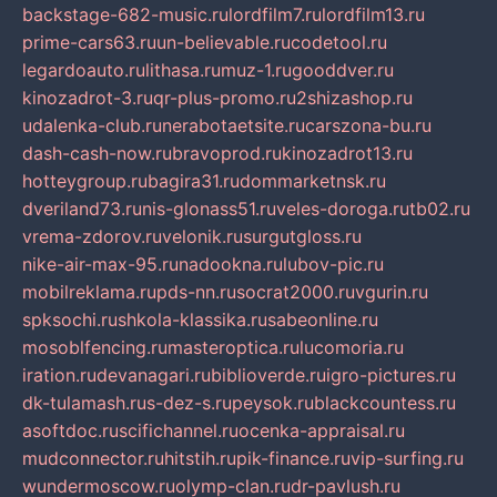
backstage-682-music.ru
lordfilm7.ru
lordfilm13.ru
prime-cars63.ru
un-believable.ru
codetool.ru
legardoauto.ru
lithasa.ru
muz-1.ru
gooddver.ru
kinozadrot-3.ru
qr-plus-promo.ru
2shizashop.ru
udalenka-club.ru
nerabotaetsite.ru
carszona-bu.ru
dash-cash-now.ru
bravoprod.ru
kinozadrot13.ru
hotteygroup.ru
bagira31.ru
dommarketnsk.ru
dveriland73.ru
nis-glonass51.ru
veles-doroga.ru
tb02.ru
vrema-zdorov.ru
velonik.ru
surgutgloss.ru
nike-air-max-95.ru
nadookna.ru
lubov-pic.ru
mobilreklama.ru
pds-nn.ru
socrat2000.ru
vgurin.ru
spksochi.ru
shkola-klassika.ru
sabeonline.ru
mosoblfencing.ru
masteroptica.ru
lucomoria.ru
iration.ru
devanagari.ru
biblioverde.ru
igro-pictures.ru
dk-tulamash.ru
s-dez-s.ru
peysok.ru
blackcountess.ru
asoftdoc.ru
scifichannel.ru
ocenka-appraisal.ru
mudconnector.ru
hitstih.ru
pik-finance.ru
vip-surfing.ru
wundermoscow.ru
olymp-clan.ru
dr-pavlush.ru