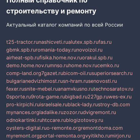
строительству и ремонту
Актуальный каталог компаний по всей России
t25-tractor.ru
nashicveti.ru
alutex.spb.ru
fas.ru
gbmk.spb.ru
romania-today.ru
novoizol.ru
airheat-spb.ru
fisika.home.nov.ru
orakul.spb.ru
demo.home.nov.ru
mnso.ru
home.nov.ru
cemko.ru
comp-land.org
7gazet.ru
bicom-oil.ru
superiorsearch.ru
bulgarianedvizhimost.ru
sn-hram.ru
senovosti.ru
fexer.ru
snite-mebel.ru
anamvkusno.ru
technosaratov.ru
0sporte.ru
9rota-game.ru
bigbad.ru
227gp.ru
wes-ex.ru
pro-kirpichi.ru
israelsale.ru
black-lady.ru
stroy-db.com
mynances.org
ladalike.ru
zozor.ru
dvigremont.ru
odnokartinki.ru
htccare.ru
blogizotovoy.ru
oysters-digital.ru
o-remonte.org
remontdoma.com
myremont.org
portal-remonta.org
vyitikho.ru
mirjon.ru