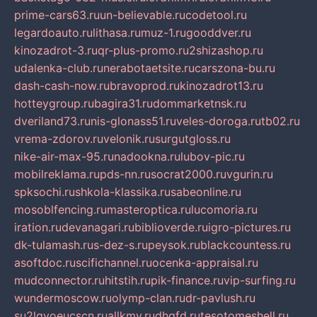
prime-cars63.ru
un-believable.ru
codetool.ru
legardoauto.ru
lithasa.ru
muz-1.ru
gooddver.ru
kinozadrot-3.ru
qr-plus-promo.ru
2shizashop.ru
udalenka-club.ru
nerabotaetsite.ru
carszona-bu.ru
dash-cash-now.ru
bravoprod.ru
kinozadrot13.ru
hotteygroup.ru
bagira31.ru
dommarketnsk.ru
dveriland73.ru
nis-glonass51.ru
veles-doroga.ru
tb02.ru
vrema-zdorov.ru
velonik.ru
surgutgloss.ru
nike-air-max-95.ru
nadookna.ru
lubov-pic.ru
mobilreklama.ru
pds-nn.ru
socrat2000.ru
vgurin.ru
spksochi.ru
shkola-klassika.ru
sabeonline.ru
mosoblfencing.ru
masteroptica.ru
lucomoria.ru
iration.ru
devanagari.ru
biblioverde.ru
igro-pictures.ru
dk-tulamash.ru
s-dez-s.ru
peysok.ru
blackcountess.ru
asoftdoc.ru
scifichannel.ru
ocenka-appraisal.ru
mudconnector.ru
hitstih.ru
pik-finance.ru
vip-surfing.ru
wundermoscow.ru
olymp-clan.ru
dr-pavlush.ru
su2lgyoeucscn.ru
allkmv.ru
dhgfd.ru
tesotomeshell.ru