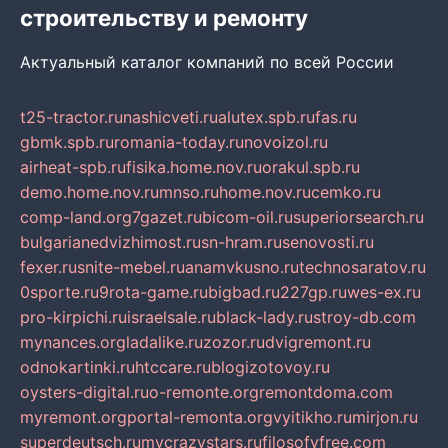
строительству и ремонту
Актуальный каталог компаний по всей России
t25-tractor.ru
nashicveti.ru
alutex.spb.ru
fas.ru
gbmk.spb.ru
romania-today.ru
novoizol.ru
airheat-spb.ru
fisika.home.nov.ru
orakul.spb.ru
demo.home.nov.ru
mnso.ru
home.nov.ru
cemko.ru
comp-land.org
7gazet.ru
bicom-oil.ru
superiorsearch.ru
bulgarianedvizhimost.ru
sn-hram.ru
senovosti.ru
fexer.ru
snite-mebel.ru
anamvkusno.ru
technosaratov.ru
0sporte.ru
9rota-game.ru
bigbad.ru
227gp.ru
wes-ex.ru
pro-kirpichi.ru
israelsale.ru
black-lady.ru
stroy-db.com
mynances.org
ladalike.ru
zozor.ru
dvigremont.ru
odnokartinki.ru
htccare.ru
blogizotovoy.ru
oysters-digital.ru
o-remonte.org
remontdoma.com
myremont.org
portal-remonta.org
vyitikho.ru
mirjon.ru
superdeutsch.ru
mycrazystars.ru
filosofyfree.com