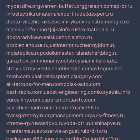
mypetslife.org
warren-buffett.org
greleon.com
sp-or.ru
infoelectrik.ru
materialexpert.ru
detkiexpert.ru
doktorvilechit.ru
vsesvoimirykami.ru
instrumentgid.ru
manikjurinfo.ru
hozjajkainfo.ru
stroimaterials.ru
doktoradvice.ru
selskoehozjajstvo.ru
otopleniehouse.ru
justinterior.ru
chastnyjdom.ru
mojateplica.ru
podelkimaster.ru
landshaftblog.ru
garazhov.com
monamy.net
stroysnami.kz
lcna.kz
stroyu.kz
my-vesta.com
timeszp.com
avtoguru.net
zsmh.com.ua
allcelebsplasticsurgery.com
all-tattoos-for-men.com
poisk-auto.com
best-radio.com.ua
ost-engineering.com
kuryatnik.info
euroshiny.com.ua
poremontuavto.com
searchus-nauti.ru
mirmam.info
smi366.ru
transgazstroy.ru
orgmanagement.org
yes-fitness.ru
xtreme-rp.ru
wasdpvp.ru
voda-otri.ru
tishinapve.ru
orenferma.ru
avtoservis-avgust.ru
lord-tv.ru
backstage-682-music.ru
lordfilm7.ru
lordfilm13.ru