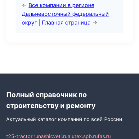
←
Все компании в регионе
Дальневосточный федеральный
округ
|
Главная страница
→
Полный справочник по
строительству и ремонту
Актуальный каталог компаний по всей России
t25-tractor.ru
nashicveti.ru
alutex.spb.ru
fas.ru