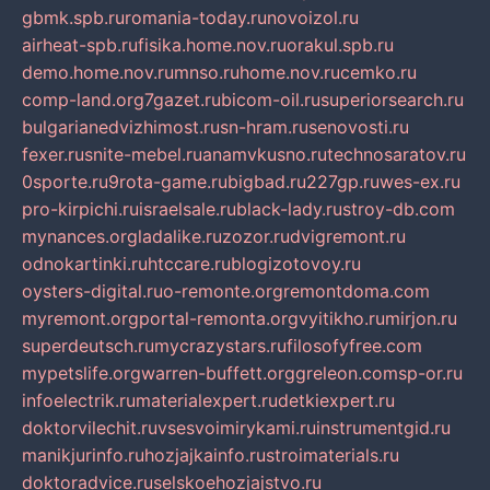
gbmk.spb.ru
romania-today.ru
novoizol.ru
airheat-spb.ru
fisika.home.nov.ru
orakul.spb.ru
demo.home.nov.ru
mnso.ru
home.nov.ru
cemko.ru
comp-land.org
7gazet.ru
bicom-oil.ru
superiorsearch.ru
bulgarianedvizhimost.ru
sn-hram.ru
senovosti.ru
fexer.ru
snite-mebel.ru
anamvkusno.ru
technosaratov.ru
0sporte.ru
9rota-game.ru
bigbad.ru
227gp.ru
wes-ex.ru
pro-kirpichi.ru
israelsale.ru
black-lady.ru
stroy-db.com
mynances.org
ladalike.ru
zozor.ru
dvigremont.ru
odnokartinki.ru
htccare.ru
blogizotovoy.ru
oysters-digital.ru
o-remonte.org
remontdoma.com
myremont.org
portal-remonta.org
vyitikho.ru
mirjon.ru
superdeutsch.ru
mycrazystars.ru
filosofyfree.com
mypetslife.org
warren-buffett.org
greleon.com
sp-or.ru
infoelectrik.ru
materialexpert.ru
detkiexpert.ru
doktorvilechit.ru
vsesvoimirykami.ru
instrumentgid.ru
manikjurinfo.ru
hozjajkainfo.ru
stroimaterials.ru
doktoradvice.ru
selskoehozjajstvo.ru