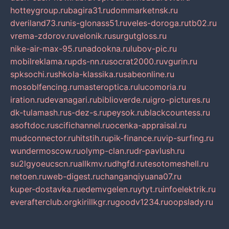
hotteygroup.ru
bagira31.ru
dommarketnsk.ru
dveriland73.ru
nis-glonass51.ru
veles-doroga.ru
tb02.ru
vrema-zdorov.ru
velonik.ru
surgutgloss.ru
nike-air-max-95.ru
nadookna.ru
lubov-pic.ru
mobilreklama.ru
pds-nn.ru
socrat2000.ru
vgurin.ru
spksochi.ru
shkola-klassika.ru
sabeonline.ru
mosoblfencing.ru
masteroptica.ru
lucomoria.ru
iration.ru
devanagari.ru
biblioverde.ru
igro-pictures.ru
dk-tulamash.ru
s-dez-s.ru
peysok.ru
blackcountess.ru
asoftdoc.ru
scifichannel.ru
ocenka-appraisal.ru
mudconnector.ru
hitstih.ru
pik-finance.ru
vip-surfing.ru
wundermoscow.ru
olymp-clan.ru
dr-pavlush.ru
su2lgyoeucscn.ru
allkmv.ru
dhgfd.ru
tesotomeshell.ru
netoen.ru
web-digest.ru
changanqiyuana07.ru
kuper-dostavka.ru
edemvgelen.ru
ytyt.ru
infoelektrik.ru
everafterclub.org
kirillkgr.ru
goodv1234.ru
oopslady.ru