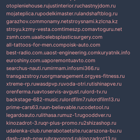
otopleniehouse.ru
justinterior.ru
chastnyjdom.ru
mojateplica.ru
podelkimaster.ru
landshaftblog.ru
garazhov.com
monamy.net
stroysnami.kz
lcna.kz
stroyu.kz
my-vesta.com
timeszp.com
avtoguru.net
zsmh.com.ua
allcelebsplasticsurgery.com
all-tattoos-for-men.com
poisk-auto.com
best-radio.com.ua
ost-engineering.com
kuryatnik.info
euroshiny.com.ua
poremontuavto.com
searchus-nauti.ru
mirmam.info
smi366.ru
transgazstroy.ru
orgmanagement.org
yes-fitness.ru
xtreme-rp.ru
wasdpvp.ru
voda-otri.ru
tishinapve.ru
orenferma.ru
avtoservis-avgust.ru
lord-tv.ru
backstage-682-music.ru
lordfilm7.ru
lordfilm13.ru
prime-cars63.ru
un-believable.ru
codetool.ru
legardoauto.ru
lithasa.ru
muz-1.ru
gooddver.ru
kinozadrot-3.ru
qr-plus-promo.ru
2shizashop.ru
udalenka-club.ru
nerabotaetsite.ru
carszona-bu.ru
dash-cash-now.ru
bravoprod.ru
kinozadrot13.ru