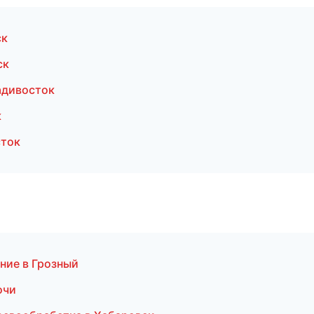
ск
ск
адивосток
к
сток
ние в Грозный
очи