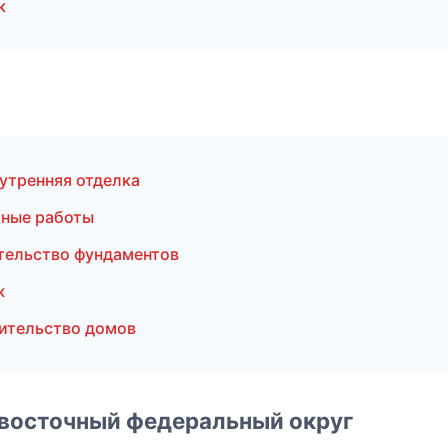
к
утренняя отделка
ные работы
тельство фундаментов
ж
ительство домов
евосточный федеральный округ