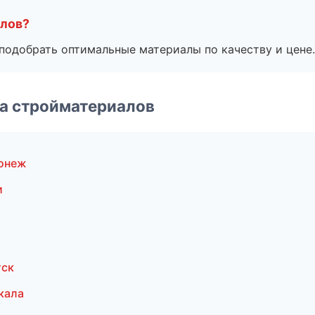
алов?
подобрать оптимальные материалы по качеству и цене.
а стройматериалов
ронеж
и
тск
кала