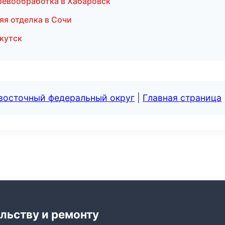
ревообработка в Хабаровск
яя отделка в Сочи
кутск
евосточный федеральный округ
|
Главная страница
льству и ремонту