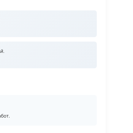
й.
бот.