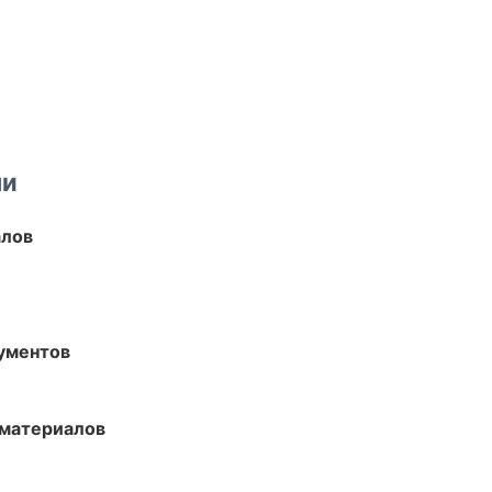
ми
алов
ументов
 материалов