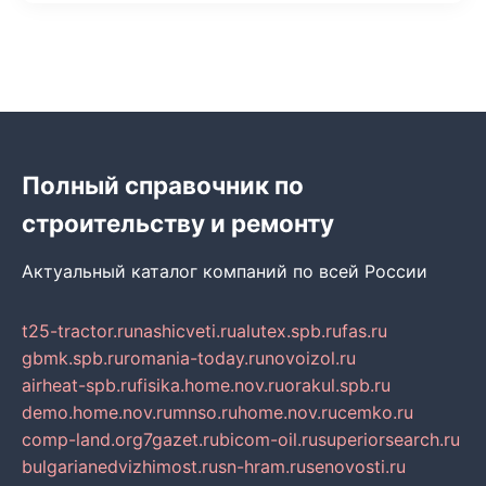
Полный справочник по
строительству и ремонту
Актуальный каталог компаний по всей России
t25-tractor.ru
nashicveti.ru
alutex.spb.ru
fas.ru
gbmk.spb.ru
romania-today.ru
novoizol.ru
airheat-spb.ru
fisika.home.nov.ru
orakul.spb.ru
demo.home.nov.ru
mnso.ru
home.nov.ru
cemko.ru
comp-land.org
7gazet.ru
bicom-oil.ru
superiorsearch.ru
bulgarianedvizhimost.ru
sn-hram.ru
senovosti.ru