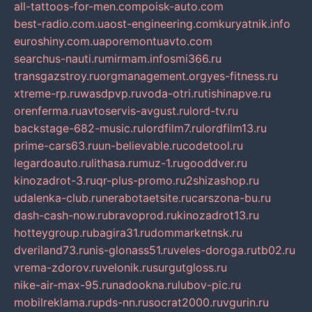
all-tattoos-for-men.com
poisk-auto.com
best-radio.com.ua
ost-engineering.com
kuryatnik.info
euroshiny.com.ua
poremontuavto.com
searchus-nauti.ru
mirmam.info
smi366.ru
transgazstroy.ru
orgmanagement.org
yes-fitness.ru
xtreme-rp.ru
wasdpvp.ru
voda-otri.ru
tishinapve.ru
orenferma.ru
avtoservis-avgust.ru
lord-tv.ru
backstage-682-music.ru
lordfilm7.ru
lordfilm13.ru
prime-cars63.ru
un-believable.ru
codetool.ru
legardoauto.ru
lithasa.ru
muz-1.ru
gooddver.ru
kinozadrot-3.ru
qr-plus-promo.ru
2shizashop.ru
udalenka-club.ru
nerabotaetsite.ru
carszona-bu.ru
dash-cash-now.ru
bravoprod.ru
kinozadrot13.ru
hotteygroup.ru
bagira31.ru
dommarketnsk.ru
dveriland73.ru
nis-glonass51.ru
veles-doroga.ru
tb02.ru
vrema-zdorov.ru
velonik.ru
surgutgloss.ru
nike-air-max-95.ru
nadookna.ru
lubov-pic.ru
mobilreklama.ru
pds-nn.ru
socrat2000.ru
vgurin.ru