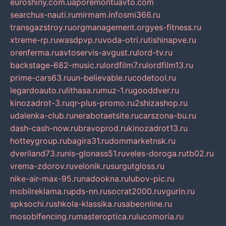
euroshiny.com.ua
poremontuavto.com
searchus-nauti.ru
mirmam.info
smi366.ru
transgazstroy.ru
orgmanagement.org
yes-fitness.ru
xtreme-rp.ru
wasdpvp.ru
voda-otri.ru
tishinapve.ru
orenferma.ru
avtoservis-avgust.ru
lord-tv.ru
backstage-682-music.ru
lordfilm7.ru
lordfilm13.ru
prime-cars63.ru
un-believable.ru
codetool.ru
legardoauto.ru
lithasa.ru
muz-1.ru
gooddver.ru
kinozadrot-3.ru
qr-plus-promo.ru
2shizashop.ru
udalenka-club.ru
nerabotaetsite.ru
carszona-bu.ru
dash-cash-now.ru
bravoprod.ru
kinozadrot13.ru
hotteygroup.ru
bagira31.ru
dommarketnsk.ru
dveriland73.ru
nis-glonass51.ru
veles-doroga.ru
tb02.ru
vrema-zdorov.ru
velonik.ru
surgutgloss.ru
nike-air-max-95.ru
nadookna.ru
lubov-pic.ru
mobilreklama.ru
pds-nn.ru
socrat2000.ru
vgurin.ru
spksochi.ru
shkola-klassika.ru
sabeonline.ru
mosoblfencing.ru
masteroptica.ru
lucomoria.ru