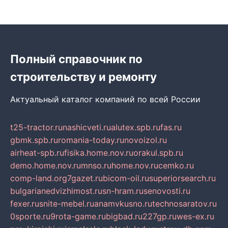
Полный справочник по
строительству и ремонту
Актуальный каталог компаний по всей России
t25-tractor.ru
nashicveti.ru
alutex.spb.ru
fas.ru
gbmk.spb.ru
romania-today.ru
novoizol.ru
airheat-spb.ru
fisika.home.nov.ru
orakul.spb.ru
demo.home.nov.ru
mnso.ru
home.nov.ru
cemko.ru
comp-land.org
7gazet.ru
bicom-oil.ru
superiorsearch.ru
bulgarianedvizhimost.ru
sn-hram.ru
senovosti.ru
fexer.ru
snite-mebel.ru
anamvkusno.ru
technosaratov.ru
0sporte.ru
9rota-game.ru
bigbad.ru
227gp.ru
wes-ex.ru