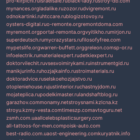
pro-kirpichi.ru
israelsale.ru
black-lady.ru
stroy-db.com
mynances.org
ladalike.ru
zozor.ru
dvigremont.ru
odnokartinki.ru
htccare.ru
blogizotovoy.ru
oysters-digital.ru
o-remonte.org
remontdoma.com
myremont.org
portal-remonta.org
vyitikho.ru
mirjon.ru
superdeutsch.ru
mycrazystars.ru
filosofyfree.com
mypetslife.org
warren-buffett.org
greleon.com
sp-or.ru
infoelectrik.ru
materialexpert.ru
detkiexpert.ru
doktorvilechit.ru
vsesvoimirykami.ru
instrumentgid.ru
manikjurinfo.ru
hozjajkainfo.ru
stroimaterials.ru
doktoradvice.ru
selskoehozjajstvo.ru
otopleniehouse.ru
justinterior.ru
chastnyjdom.ru
mojateplica.ru
podelkimaster.ru
landshaftblog.ru
garazhov.com
monamy.net
stroysnami.kz
lcna.kz
stroyu.kz
my-vesta.com
timeszp.com
avtoguru.net
zsmh.com.ua
allcelebsplasticsurgery.com
all-tattoos-for-men.com
poisk-auto.com
best-radio.com.ua
ost-engineering.com
kuryatnik.info