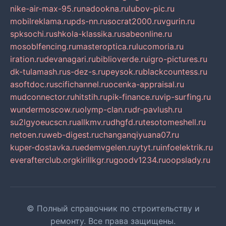
nike-air-max-95.ru
nadookna.ru
lubov-pic.ru
mobilreklama.ru
pds-nn.ru
socrat2000.ru
vgurin.ru
spksochi.ru
shkola-klassika.ru
sabeonline.ru
mosoblfencing.ru
masteroptica.ru
lucomoria.ru
iration.ru
devanagari.ru
biblioverde.ru
igro-pictures.ru
dk-tulamash.ru
s-dez-s.ru
peysok.ru
blackcountess.ru
asoftdoc.ru
scifichannel.ru
ocenka-appraisal.ru
mudconnector.ru
hitstih.ru
pik-finance.ru
vip-surfing.ru
wundermoscow.ru
olymp-clan.ru
dr-pavlush.ru
su2lgyoeucscn.ru
allkmv.ru
dhgfd.ru
tesotomeshell.ru
netoen.ru
web-digest.ru
changanqiyuana07.ru
kuper-dostavka.ru
edemvgelen.ru
ytyt.ru
infoelektrik.ru
everafterclub.org
kirillkgr.ru
goodv1234.ru
oopslady.ru
© Полный справочник по строительству и
ремонту. Все права защищены.