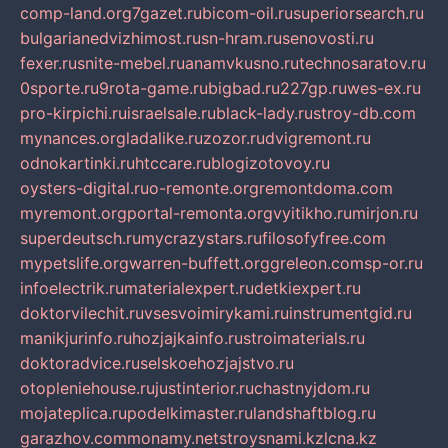
comp-land.org
7gazet.ru
bicom-oil.ru
superiorsearch.ru
bulgarianedvizhimost.ru
sn-hram.ru
senovosti.ru
fexer.ru
snite-mebel.ru
anamvkusno.ru
technosaratov.ru
0sporte.ru
9rota-game.ru
bigbad.ru
227gp.ru
wes-ex.ru
pro-kirpichi.ru
israelsale.ru
black-lady.ru
stroy-db.com
mynances.org
ladalike.ru
zozor.ru
dvigremont.ru
odnokartinki.ru
htccare.ru
blogizotovoy.ru
oysters-digital.ru
o-remonte.org
remontdoma.com
myremont.org
portal-remonta.org
vyitikho.ru
mirjon.ru
superdeutsch.ru
mycrazystars.ru
filosofyfree.com
mypetslife.org
warren-buffett.org
greleon.com
sp-or.ru
infoelectrik.ru
materialexpert.ru
detkiexpert.ru
doktorvilechit.ru
vsesvoimirykami.ru
instrumentgid.ru
manikjurinfo.ru
hozjajkainfo.ru
stroimaterials.ru
doktoradvice.ru
selskoehozjajstvo.ru
otopleniehouse.ru
justinterior.ru
chastnyjdom.ru
mojateplica.ru
podelkimaster.ru
landshaftblog.ru
garazhov.com
monamy.net
stroysnami.kz
lcna.kz