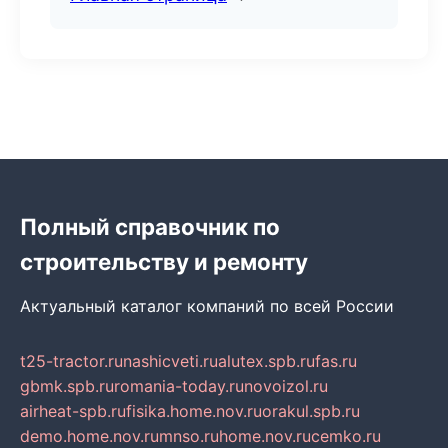
Полный справочник по
строительству и ремонту
Актуальный каталог компаний по всей России
t25-tractor.ru
nashicveti.ru
alutex.spb.ru
fas.ru
gbmk.spb.ru
romania-today.ru
novoizol.ru
airheat-spb.ru
fisika.home.nov.ru
orakul.spb.ru
demo.home.nov.ru
mnso.ru
home.nov.ru
cemko.ru