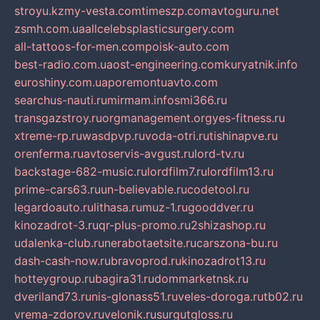
stroyu.kz
my-vesta.com
timeszp.com
avtoguru.net
zsmh.com.ua
allcelebsplasticsurgery.com
all-tattoos-for-men.com
poisk-auto.com
best-radio.com.ua
ost-engineering.com
kuryatnik.info
euroshiny.com.ua
poremontuavto.com
searchus-nauti.ru
mirmam.info
smi366.ru
transgazstroy.ru
orgmanagement.org
yes-fitness.ru
xtreme-rp.ru
wasdpvp.ru
voda-otri.ru
tishinapve.ru
orenferma.ru
avtoservis-avgust.ru
lord-tv.ru
backstage-682-music.ru
lordfilm7.ru
lordfilm13.ru
prime-cars63.ru
un-believable.ru
codetool.ru
legardoauto.ru
lithasa.ru
muz-1.ru
gooddver.ru
kinozadrot-3.ru
qr-plus-promo.ru
2shizashop.ru
udalenka-club.ru
nerabotaetsite.ru
carszona-bu.ru
dash-cash-now.ru
bravoprod.ru
kinozadrot13.ru
hotteygroup.ru
bagira31.ru
dommarketnsk.ru
dveriland73.ru
nis-glonass51.ru
veles-doroga.ru
tb02.ru
vrema-zdorov.ru
velonik.ru
surgutgloss.ru