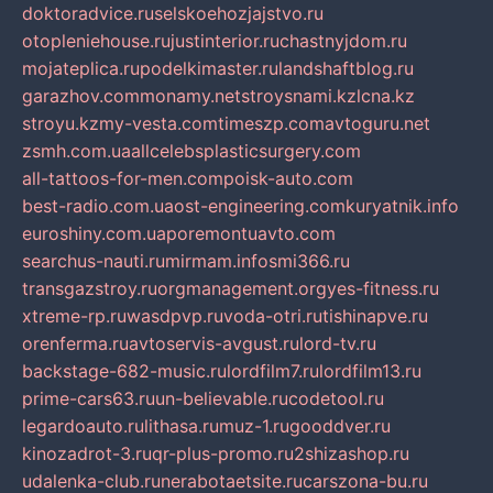
doktoradvice.ru
selskoehozjajstvo.ru
otopleniehouse.ru
justinterior.ru
chastnyjdom.ru
mojateplica.ru
podelkimaster.ru
landshaftblog.ru
garazhov.com
monamy.net
stroysnami.kz
lcna.kz
stroyu.kz
my-vesta.com
timeszp.com
avtoguru.net
zsmh.com.ua
allcelebsplasticsurgery.com
all-tattoos-for-men.com
poisk-auto.com
best-radio.com.ua
ost-engineering.com
kuryatnik.info
euroshiny.com.ua
poremontuavto.com
searchus-nauti.ru
mirmam.info
smi366.ru
transgazstroy.ru
orgmanagement.org
yes-fitness.ru
xtreme-rp.ru
wasdpvp.ru
voda-otri.ru
tishinapve.ru
orenferma.ru
avtoservis-avgust.ru
lord-tv.ru
backstage-682-music.ru
lordfilm7.ru
lordfilm13.ru
prime-cars63.ru
un-believable.ru
codetool.ru
legardoauto.ru
lithasa.ru
muz-1.ru
gooddver.ru
kinozadrot-3.ru
qr-plus-promo.ru
2shizashop.ru
udalenka-club.ru
nerabotaetsite.ru
carszona-bu.ru