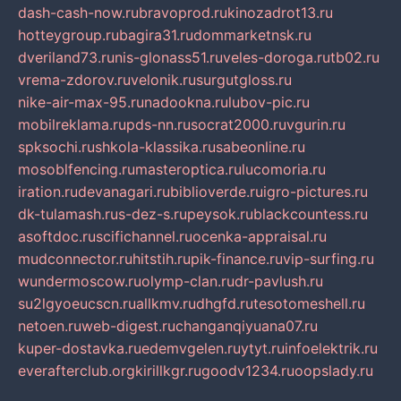
dash-cash-now.ru
bravoprod.ru
kinozadrot13.ru
hotteygroup.ru
bagira31.ru
dommarketnsk.ru
dveriland73.ru
nis-glonass51.ru
veles-doroga.ru
tb02.ru
vrema-zdorov.ru
velonik.ru
surgutgloss.ru
nike-air-max-95.ru
nadookna.ru
lubov-pic.ru
mobilreklama.ru
pds-nn.ru
socrat2000.ru
vgurin.ru
spksochi.ru
shkola-klassika.ru
sabeonline.ru
mosoblfencing.ru
masteroptica.ru
lucomoria.ru
iration.ru
devanagari.ru
biblioverde.ru
igro-pictures.ru
dk-tulamash.ru
s-dez-s.ru
peysok.ru
blackcountess.ru
asoftdoc.ru
scifichannel.ru
ocenka-appraisal.ru
mudconnector.ru
hitstih.ru
pik-finance.ru
vip-surfing.ru
wundermoscow.ru
olymp-clan.ru
dr-pavlush.ru
su2lgyoeucscn.ru
allkmv.ru
dhgfd.ru
tesotomeshell.ru
netoen.ru
web-digest.ru
changanqiyuana07.ru
kuper-dostavka.ru
edemvgelen.ru
ytyt.ru
infoelektrik.ru
everafterclub.org
kirillkgr.ru
goodv1234.ru
oopslady.ru