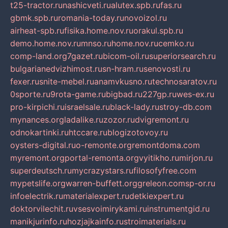
t25-tractor.ru
nashicveti.ru
alutex.spb.ru
fas.ru
gbmk.spb.ru
romania-today.ru
novoizol.ru
airheat-spb.ru
fisika.home.nov.ru
orakul.spb.ru
demo.home.nov.ru
mnso.ru
home.nov.ru
cemko.ru
comp-land.org
7gazet.ru
bicom-oil.ru
superiorsearch.ru
bulgarianedvizhimost.ru
sn-hram.ru
senovosti.ru
fexer.ru
snite-mebel.ru
anamvkusno.ru
technosaratov.ru
0sporte.ru
9rota-game.ru
bigbad.ru
227gp.ru
wes-ex.ru
pro-kirpichi.ru
israelsale.ru
black-lady.ru
stroy-db.com
mynances.org
ladalike.ru
zozor.ru
dvigremont.ru
odnokartinki.ru
htccare.ru
blogizotovoy.ru
oysters-digital.ru
o-remonte.org
remontdoma.com
myremont.org
portal-remonta.org
vyitikho.ru
mirjon.ru
superdeutsch.ru
mycrazystars.ru
filosofyfree.com
mypetslife.org
warren-buffett.org
greleon.com
sp-or.ru
infoelectrik.ru
materialexpert.ru
detkiexpert.ru
doktorvilechit.ru
vsesvoimirykami.ru
instrumentgid.ru
manikjurinfo.ru
hozjajkainfo.ru
stroimaterials.ru