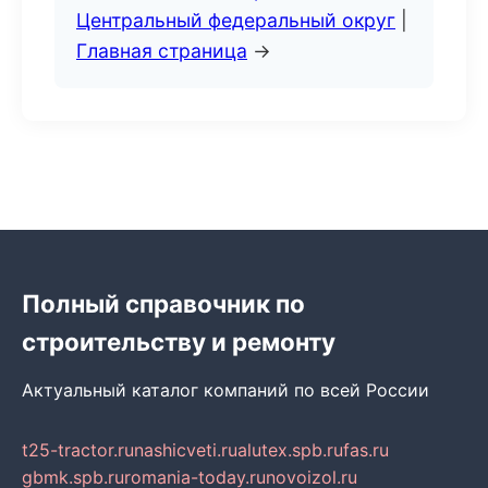
Центральный федеральный округ
|
Главная страница
→
Полный справочник по
строительству и ремонту
Актуальный каталог компаний по всей России
t25-tractor.ru
nashicveti.ru
alutex.spb.ru
fas.ru
gbmk.spb.ru
romania-today.ru
novoizol.ru