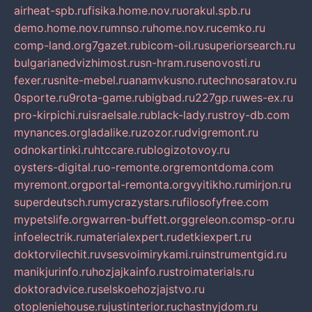
airheat-spb.ru
fisika.home.nov.ru
orakul.spb.ru
demo.home.nov.ru
mnso.ru
home.nov.ru
cemko.ru
comp-land.org
7gazet.ru
bicom-oil.ru
superiorsearch.ru
bulgarianedvizhimost.ru
sn-hram.ru
senovosti.ru
fexer.ru
snite-mebel.ru
anamvkusno.ru
technosaratov.ru
0sporte.ru
9rota-game.ru
bigbad.ru
227gp.ru
wes-ex.ru
pro-kirpichi.ru
israelsale.ru
black-lady.ru
stroy-db.com
mynances.org
ladalike.ru
zozor.ru
dvigremont.ru
odnokartinki.ru
htccare.ru
blogizotovoy.ru
oysters-digital.ru
o-remonte.org
remontdoma.com
myremont.org
portal-remonta.org
vyitikho.ru
mirjon.ru
superdeutsch.ru
mycrazystars.ru
filosofyfree.com
mypetslife.org
warren-buffett.org
greleon.com
sp-or.ru
infoelectrik.ru
materialexpert.ru
detkiexpert.ru
doktorvilechit.ru
vsesvoimirykami.ru
instrumentgid.ru
manikjurinfo.ru
hozjajkainfo.ru
stroimaterials.ru
doktoradvice.ru
selskoehozjajstvo.ru
otopleniehouse.ru
justinterior.ru
chastnyjdom.ru