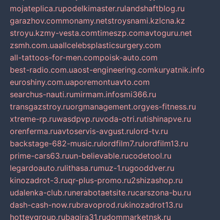
mojateplica.ru
podelkimaster.ru
landshaftblog.ru
garazhov.com
monamy.net
stroysnami.kz
lcna.kz
stroyu.kz
my-vesta.com
timeszp.com
avtoguru.net
zsmh.com.ua
allcelebsplasticsurgery.com
all-tattoos-for-men.com
poisk-auto.com
best-radio.com.ua
ost-engineering.com
kuryatnik.info
euroshiny.com.ua
poremontuavto.com
searchus-nauti.ru
mirmam.info
smi366.ru
transgazstroy.ru
orgmanagement.org
yes-fitness.ru
xtreme-rp.ru
wasdpvp.ru
voda-otri.ru
tishinapve.ru
orenferma.ru
avtoservis-avgust.ru
lord-tv.ru
backstage-682-music.ru
lordfilm7.ru
lordfilm13.ru
prime-cars63.ru
un-believable.ru
codetool.ru
legardoauto.ru
lithasa.ru
muz-1.ru
gooddver.ru
kinozadrot-3.ru
qr-plus-promo.ru
2shizashop.ru
udalenka-club.ru
nerabotaetsite.ru
carszona-bu.ru
dash-cash-now.ru
bravoprod.ru
kinozadrot13.ru
hotteygroup.ru
bagira31.ru
dommarketnsk.ru