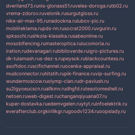
dveriland73.ru
nis-glonass51.ru
veles-doroga.ru
tb02.ru
vrema-zdorov.ru
velonik.ru
surgutgloss.ru
nike-air-max-95.ru
nadookna.ru
lubov-pic.ru
mobilreklama.ru
pds-nn.ru
socrat2000.ru
vgurin.ru
spksochi.ru
shkola-klassika.ru
sabeonline.ru
mosoblfencing.ru
masteroptica.ru
lucomoria.ru
iration.ru
devanagari.ru
biblioverde.ru
igro-pictures.ru
dk-tulamash.ru
s-dez-s.ru
peysok.ru
blackcountess.ru
asoftdoc.ru
scifichannel.ru
ocenka-appraisal.ru
mudconnector.ru
hitstih.ru
pik-finance.ru
vip-surfing.ru
wundermoscow.ru
olymp-clan.ru
dr-pavlush.ru
su2lgyoeucscn.ru
allkmv.ru
dhgfd.ru
tesotomeshell.ru
netoen.ru
web-digest.ru
changanqiyuana07.ru
kuper-dostavka.ru
edemvgelen.ru
ytyt.ru
infoelektrik.ru
everafterclub.org
kirillkgr.ru
goodv1234.ru
oopslady.ru