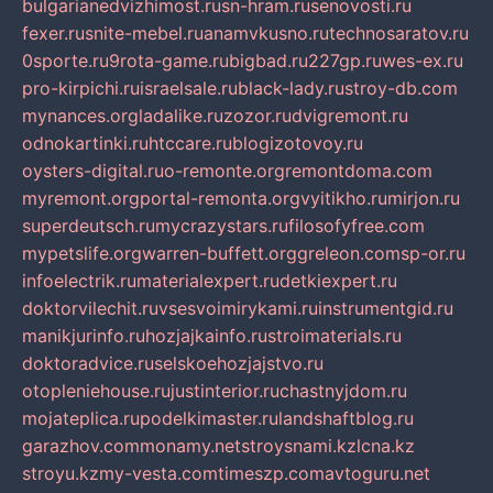
bulgarianedvizhimost.ru
sn-hram.ru
senovosti.ru
fexer.ru
snite-mebel.ru
anamvkusno.ru
technosaratov.ru
0sporte.ru
9rota-game.ru
bigbad.ru
227gp.ru
wes-ex.ru
pro-kirpichi.ru
israelsale.ru
black-lady.ru
stroy-db.com
mynances.org
ladalike.ru
zozor.ru
dvigremont.ru
odnokartinki.ru
htccare.ru
blogizotovoy.ru
oysters-digital.ru
o-remonte.org
remontdoma.com
myremont.org
portal-remonta.org
vyitikho.ru
mirjon.ru
superdeutsch.ru
mycrazystars.ru
filosofyfree.com
mypetslife.org
warren-buffett.org
greleon.com
sp-or.ru
infoelectrik.ru
materialexpert.ru
detkiexpert.ru
doktorvilechit.ru
vsesvoimirykami.ru
instrumentgid.ru
manikjurinfo.ru
hozjajkainfo.ru
stroimaterials.ru
doktoradvice.ru
selskoehozjajstvo.ru
otopleniehouse.ru
justinterior.ru
chastnyjdom.ru
mojateplica.ru
podelkimaster.ru
landshaftblog.ru
garazhov.com
monamy.net
stroysnami.kz
lcna.kz
stroyu.kz
my-vesta.com
timeszp.com
avtoguru.net