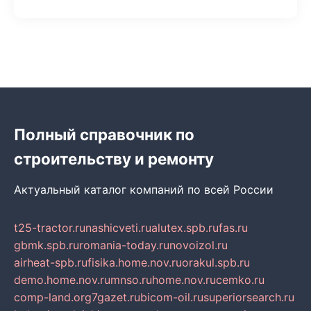
Полный справочник по
строительству и ремонту
Актуальный каталог компаний по всей России
t25-tractor.ru
nashicveti.ru
alutex.spb.ru
fas.ru
gbmk.spb.ru
romania-today.ru
novoizol.ru
airheat-spb.ru
fisika.home.nov.ru
orakul.spb.ru
demo.home.nov.ru
mnso.ru
home.nov.ru
cemko.ru
comp-land.org
7gazet.ru
bicom-oil.ru
superiorsearch.ru