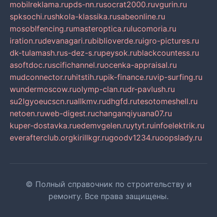
mobilreklama.ru
pds-nn.ru
socrat2000.ru
vgurin.ru
spksochi.ru
shkola-klassika.ru
sabeonline.ru
mosoblfencing.ru
masteroptica.ru
lucomoria.ru
iration.ru
devanagari.ru
biblioverde.ru
igro-pictures.ru
dk-tulamash.ru
s-dez-s.ru
peysok.ru
blackcountess.ru
asoftdoc.ru
scifichannel.ru
ocenka-appraisal.ru
mudconnector.ru
hitstih.ru
pik-finance.ru
vip-surfing.ru
wundermoscow.ru
olymp-clan.ru
dr-pavlush.ru
su2lgyoeucscn.ru
allkmv.ru
dhgfd.ru
tesotomeshell.ru
netoen.ru
web-digest.ru
changanqiyuana07.ru
kuper-dostavka.ru
edemvgelen.ru
ytyt.ru
infoelektrik.ru
everafterclub.org
kirillkgr.ru
goodv1234.ru
oopslady.ru
© Полный справочник по строительству и
ремонту. Все права защищены.