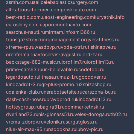
zsmh.com.ua
allcelebsplasticsurgery.com
all-tattoos-for-men.com
poisk-auto.com
best-radio.com.ua
ost-engineering.com
kuryatnik.info
euroshiny.com.ua
poremontuavto.com
searchus-nauti.ru
mirmam.info
smi366.ru
transgazstroy.ru
orgmanagement.org
yes-fitness.ru
xtreme-rp.ru
wasdpvp.ru
voda-otri.ru
tishinapve.ru
orenferma.ru
avtoservis-avgust.ru
lord-tv.ru
backstage-682-music.ru
lordfilm7.ru
lordfilm13.ru
prime-cars63.ru
un-believable.ru
codetool.ru
legardoauto.ru
lithasa.ru
muz-1.ru
gooddver.ru
kinozadrot-3.ru
qr-plus-promo.ru
2shizashop.ru
udalenka-club.ru
nerabotaetsite.ru
carszona-bu.ru
dash-cash-now.ru
bravoprod.ru
kinozadrot13.ru
hotteygroup.ru
bagira31.ru
dommarketnsk.ru
dveriland73.ru
nis-glonass51.ru
veles-doroga.ru
tb02.ru
vrema-zdorov.ru
velonik.ru
surgutgloss.ru
nike-air-max-95.ru
nadookna.ru
lubov-pic.ru