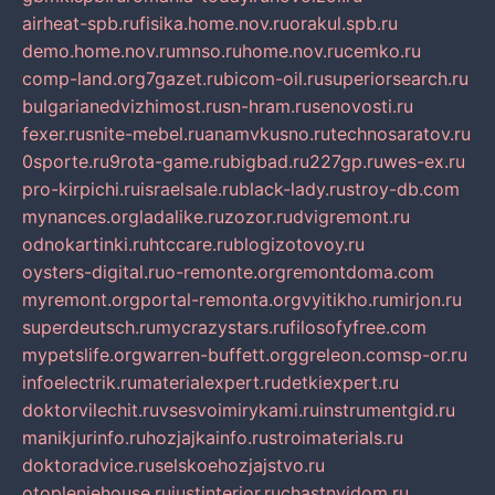
airheat-spb.ru
fisika.home.nov.ru
orakul.spb.ru
demo.home.nov.ru
mnso.ru
home.nov.ru
cemko.ru
comp-land.org
7gazet.ru
bicom-oil.ru
superiorsearch.ru
bulgarianedvizhimost.ru
sn-hram.ru
senovosti.ru
fexer.ru
snite-mebel.ru
anamvkusno.ru
technosaratov.ru
0sporte.ru
9rota-game.ru
bigbad.ru
227gp.ru
wes-ex.ru
pro-kirpichi.ru
israelsale.ru
black-lady.ru
stroy-db.com
mynances.org
ladalike.ru
zozor.ru
dvigremont.ru
odnokartinki.ru
htccare.ru
blogizotovoy.ru
oysters-digital.ru
o-remonte.org
remontdoma.com
myremont.org
portal-remonta.org
vyitikho.ru
mirjon.ru
superdeutsch.ru
mycrazystars.ru
filosofyfree.com
mypetslife.org
warren-buffett.org
greleon.com
sp-or.ru
infoelectrik.ru
materialexpert.ru
detkiexpert.ru
doktorvilechit.ru
vsesvoimirykami.ru
instrumentgid.ru
manikjurinfo.ru
hozjajkainfo.ru
stroimaterials.ru
doktoradvice.ru
selskoehozjajstvo.ru
otopleniehouse.ru
justinterior.ru
chastnyjdom.ru