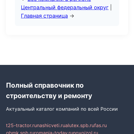
Центральный федеральный округ
|
Главная страница
→
Полный справочник по
строительству и ремонту
Актуальный каталог компаний по всей России
t25-tractor.ru
nashicveti.ru
alutex.spb.ru
fas.ru
gbmk.spb.ru
romania-today.ru
novoizol.ru