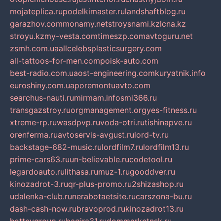
mojateplica.ru
podelkimaster.ru
landshaftblog.ru
garazhov.com
monamy.net
stroysnami.kz
lcna.kz
stroyu.kz
my-vesta.com
timeszp.com
avtoguru.net
zsmh.com.ua
allcelebsplasticsurgery.com
all-tattoos-for-men.com
poisk-auto.com
best-radio.com.ua
ost-engineering.com
kuryatnik.info
euroshiny.com.ua
poremontuavto.com
searchus-nauti.ru
mirmam.info
smi366.ru
transgazstroy.ru
orgmanagement.org
yes-fitness.ru
xtreme-rp.ru
wasdpvp.ru
voda-otri.ru
tishinapve.ru
orenferma.ru
avtoservis-avgust.ru
lord-tv.ru
backstage-682-music.ru
lordfilm7.ru
lordfilm13.ru
prime-cars63.ru
un-believable.ru
codetool.ru
legardoauto.ru
lithasa.ru
muz-1.ru
gooddver.ru
kinozadrot-3.ru
qr-plus-promo.ru
2shizashop.ru
udalenka-club.ru
nerabotaetsite.ru
carszona-bu.ru
dash-cash-now.ru
bravoprod.ru
kinozadrot13.ru