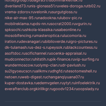
hotteygroup.ru
bagira31.ru
dommarketnsk.ru
dveriland73.ru
nis-glonass51.ru
veles-doroga.ru
tb02.ru
vrema-zdorov.ru
velonik.ru
surgutgloss.ru
nike-air-max-95.ru
nadookna.ru
lubov-pic.ru
mobilreklama.ru
pds-nn.ru
socrat2000.ru
vgurin.ru
spksochi.ru
shkola-klassika.ru
sabeonline.ru
mosoblfencing.ru
masteroptica.ru
lucomoria.ru
iration.ru
devanagari.ru
biblioverde.ru
igro-pictures.ru
dk-tulamash.ru
s-dez-s.ru
peysok.ru
blackcountess.ru
asoftdoc.ru
scifichannel.ru
ocenka-appraisal.ru
mudconnector.ru
hitstih.ru
pik-finance.ru
vip-surfing.ru
wundermoscow.ru
olymp-clan.ru
dr-pavlush.ru
su2lgyoeucscn.ru
allkmv.ru
dhgfd.ru
tesotomeshell.ru
netoen.ru
web-digest.ru
changanqiyuana07.ru
kuper-dostavka.ru
edemvgelen.ru
ytyt.ru
infoelektrik.ru
everafterclub.org
kirillkgr.ru
goodv1234.ru
oopslady.ru