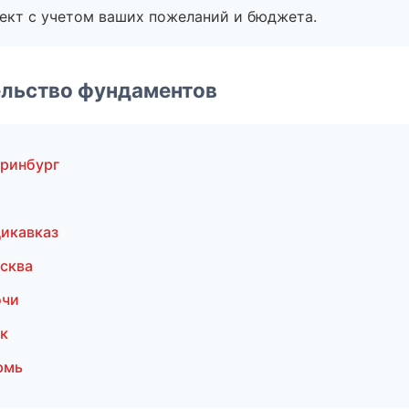
ект с учетом ваших пожеланий и бюджета.
ельство фундаментов
еринбург
икавказ
сква
очи
к
рмь