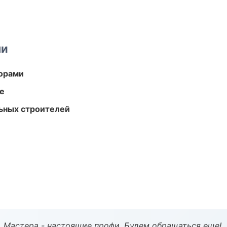
ми
торами
те
ьных строителей
. Мастера - настоящие профи. Будем обращаться еще!