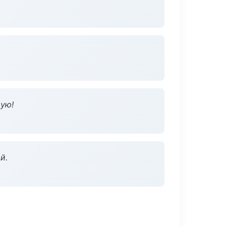
дую!
й.