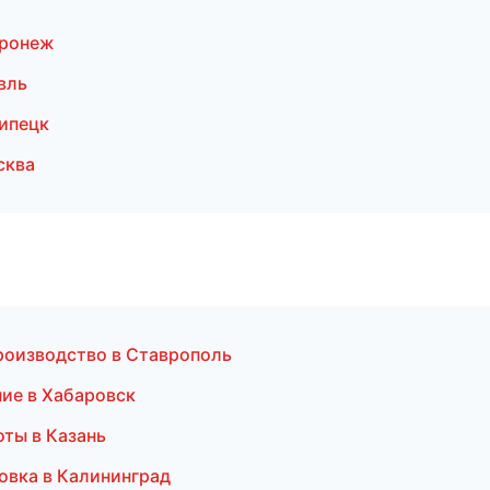
оронеж
вль
ипецк
сква
роизводство в Ставрополь
ие в Хабаровск
ты в Казань
овка в Калининград