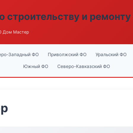
о строительству и ремонту
О Дом Мастер
еро-Западный ФО
Приволжский ФО
Уральский ФО
Южный ФО
Северо-Кавказский ФО
ер