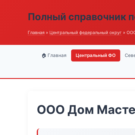
Полный справочник п
Главная
»
Центральный федеральный округ
» ОО
🏠 Главная
Центральный ФО
Сев
ООО Дом Маст