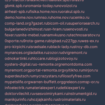
gbmk.spb.ru
romania-today.ru
novoizol.ru
airheat-spb.ru
fisika.home.nov.ru
orakul.spb.ru
demo.home.nov.ru
mnso.ru
home.nov.ru
cemko.ru
comp-land.org
7gazet.ru
bicom-oil.ru
superiorsearch.ru
bulgarianedvizhimost.ru
sn-hram.ru
senovosti.ru
fexer.ru
snite-mebel.ru
anamvkusno.ru
technosaratov.ru
0sporte.ru
9rota-game.ru
bigbad.ru
227gp.ru
wes-ex.ru
pro-kirpichi.ru
israelsale.ru
black-lady.ru
stroy-db.com
mynances.org
ladalike.ru
zozor.ru
dvigremont.ru
odnokartinki.ru
htccare.ru
blogizotovoy.ru
oysters-digital.ru
o-remonte.org
remontdoma.com
myremont.org
portal-remonta.org
vyitikho.ru
mirjon.ru
superdeutsch.ru
mycrazystars.ru
filosofyfree.com
mypetslife.org
warren-buffett.org
greleon.com
sp-or.ru
infoelectrik.ru
materialexpert.ru
detkiexpert.ru
doktorvilechit.ru
vsesvoimirykami.ru
instrumentgid.ru
manikjurinfo.ru
hozjajkainfo.ru
stroimaterials.ru