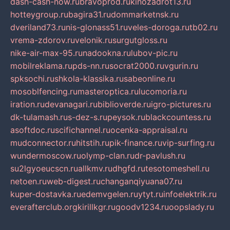
dash-cash-now.ru
bravoprod.ru
kinozadrot13.ru
hotteygroup.ru
bagira31.ru
dommarketnsk.ru
dveriland73.ru
nis-glonass51.ru
veles-doroga.ru
tb02.ru
vrema-zdorov.ru
velonik.ru
surgutgloss.ru
nike-air-max-95.ru
nadookna.ru
lubov-pic.ru
mobilreklama.ru
pds-nn.ru
socrat2000.ru
vgurin.ru
spksochi.ru
shkola-klassika.ru
sabeonline.ru
mosoblfencing.ru
masteroptica.ru
lucomoria.ru
iration.ru
devanagari.ru
biblioverde.ru
igro-pictures.ru
dk-tulamash.ru
s-dez-s.ru
peysok.ru
blackcountess.ru
asoftdoc.ru
scifichannel.ru
ocenka-appraisal.ru
mudconnector.ru
hitstih.ru
pik-finance.ru
vip-surfing.ru
wundermoscow.ru
olymp-clan.ru
dr-pavlush.ru
su2lgyoeucscn.ru
allkmv.ru
dhgfd.ru
tesotomeshell.ru
netoen.ru
web-digest.ru
changanqiyuana07.ru
kuper-dostavka.ru
edemvgelen.ru
ytyt.ru
infoelektrik.ru
everafterclub.org
kirillkgr.ru
goodv1234.ru
oopslady.ru