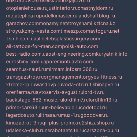
doktoradvice.ru
selskoehozjajstvo.ru
otopleniehouse.ru
justinterior.ru
chastnyjdom.ru
mojateplica.ru
podelkimaster.ru
landshaftblog.ru
garazhov.com
monamy.net
stroysnami.kz
lcna.kz
stroyu.kz
my-vesta.com
timeszp.com
avtoguru.net
zsmh.com.ua
allcelebsplasticsurgery.com
all-tattoos-for-men.com
poisk-auto.com
best-radio.com.ua
ost-engineering.com
kuryatnik.info
euroshiny.com.ua
poremontuavto.com
searchus-nauti.ru
mirmam.info
smi366.ru
transgazstroy.ru
orgmanagement.org
yes-fitness.ru
xtreme-rp.ru
wasdpvp.ru
voda-otri.ru
tishinapve.ru
orenferma.ru
avtoservis-avgust.ru
lord-tv.ru
backstage-682-music.ru
lordfilm7.ru
lordfilm13.ru
prime-cars63.ru
un-believable.ru
codetool.ru
legardoauto.ru
lithasa.ru
muz-1.ru
gooddver.ru
kinozadrot-3.ru
qr-plus-promo.ru
2shizashop.ru
udalenka-club.ru
nerabotaetsite.ru
carszona-bu.ru