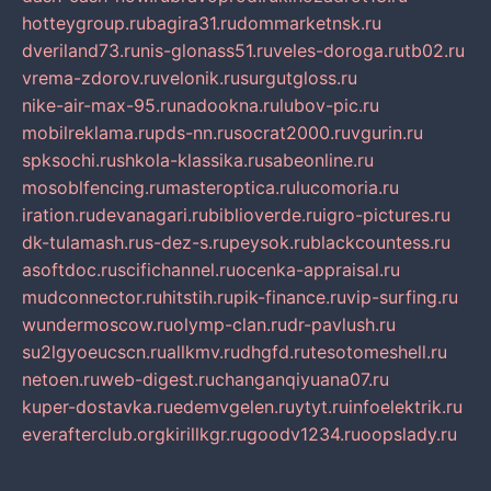
hotteygroup.ru
bagira31.ru
dommarketnsk.ru
dveriland73.ru
nis-glonass51.ru
veles-doroga.ru
tb02.ru
vrema-zdorov.ru
velonik.ru
surgutgloss.ru
nike-air-max-95.ru
nadookna.ru
lubov-pic.ru
mobilreklama.ru
pds-nn.ru
socrat2000.ru
vgurin.ru
spksochi.ru
shkola-klassika.ru
sabeonline.ru
mosoblfencing.ru
masteroptica.ru
lucomoria.ru
iration.ru
devanagari.ru
biblioverde.ru
igro-pictures.ru
dk-tulamash.ru
s-dez-s.ru
peysok.ru
blackcountess.ru
asoftdoc.ru
scifichannel.ru
ocenka-appraisal.ru
mudconnector.ru
hitstih.ru
pik-finance.ru
vip-surfing.ru
wundermoscow.ru
olymp-clan.ru
dr-pavlush.ru
su2lgyoeucscn.ru
allkmv.ru
dhgfd.ru
tesotomeshell.ru
netoen.ru
web-digest.ru
changanqiyuana07.ru
kuper-dostavka.ru
edemvgelen.ru
ytyt.ru
infoelektrik.ru
everafterclub.org
kirillkgr.ru
goodv1234.ru
oopslady.ru