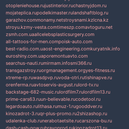
otopleniehouse.ru
justinterior.ru
chastnyjdom.ru
mojateplica.ru
podelkimaster.ru
landshaftblog.ru
garazhov.com
monamy.net
stroysnami.kz
lcna.kz
stroyu.kz
my-vesta.com
timeszp.com
avtoguru.net
zsmh.com.ua
allcelebsplasticsurgery.com
all-tattoos-for-men.com
poisk-auto.com
best-radio.com.ua
ost-engineering.com
kuryatnik.info
euroshiny.com.ua
poremontuavto.com
searchus-nauti.ru
mirmam.info
smi366.ru
transgazstroy.ru
orgmanagement.org
yes-fitness.ru
xtreme-rp.ru
wasdpvp.ru
voda-otri.ru
tishinapve.ru
orenferma.ru
avtoservis-avgust.ru
lord-tv.ru
backstage-682-music.ru
lordfilm7.ru
lordfilm13.ru
prime-cars63.ru
un-believable.ru
codetool.ru
legardoauto.ru
lithasa.ru
muz-1.ru
gooddver.ru
kinozadrot-3.ru
qr-plus-promo.ru
2shizashop.ru
udalenka-club.ru
nerabotaetsite.ru
carszona-bu.ru
dash-cash-now.ru
bravoprod.ru
kinozadrot13.ru