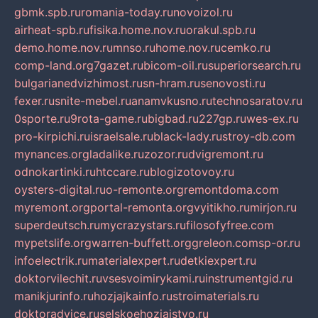
gbmk.spb.ru
romania-today.ru
novoizol.ru
airheat-spb.ru
fisika.home.nov.ru
orakul.spb.ru
demo.home.nov.ru
mnso.ru
home.nov.ru
cemko.ru
comp-land.org
7gazet.ru
bicom-oil.ru
superiorsearch.ru
bulgarianedvizhimost.ru
sn-hram.ru
senovosti.ru
fexer.ru
snite-mebel.ru
anamvkusno.ru
technosaratov.ru
0sporte.ru
9rota-game.ru
bigbad.ru
227gp.ru
wes-ex.ru
pro-kirpichi.ru
israelsale.ru
black-lady.ru
stroy-db.com
mynances.org
ladalike.ru
zozor.ru
dvigremont.ru
odnokartinki.ru
htccare.ru
blogizotovoy.ru
oysters-digital.ru
o-remonte.org
remontdoma.com
myremont.org
portal-remonta.org
vyitikho.ru
mirjon.ru
superdeutsch.ru
mycrazystars.ru
filosofyfree.com
mypetslife.org
warren-buffett.org
greleon.com
sp-or.ru
infoelectrik.ru
materialexpert.ru
detkiexpert.ru
doktorvilechit.ru
vsesvoimirykami.ru
instrumentgid.ru
manikjurinfo.ru
hozjajkainfo.ru
stroimaterials.ru
doktoradvice.ru
selskoehozjajstvo.ru